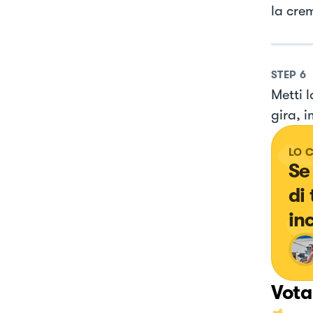
la cre
STEP
6
Metti 
gira, i
LO 
Se
di
in
Vota