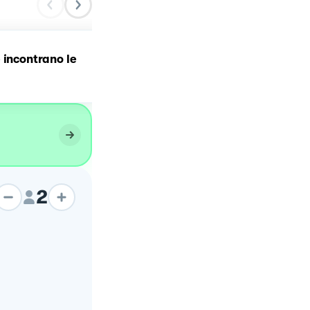
 incontrano le
Crema di Patate e vongo
Veraci
2