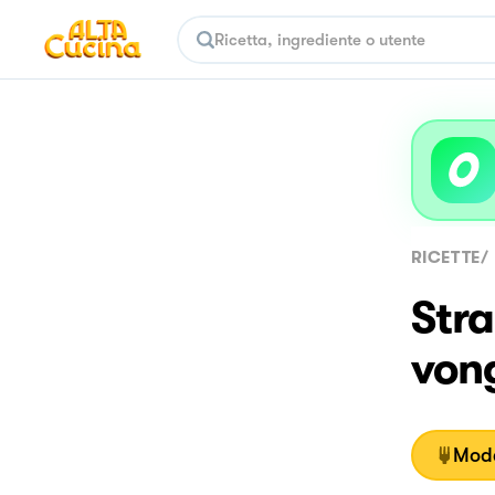
RICETTE
/
Stra
vong
Moda