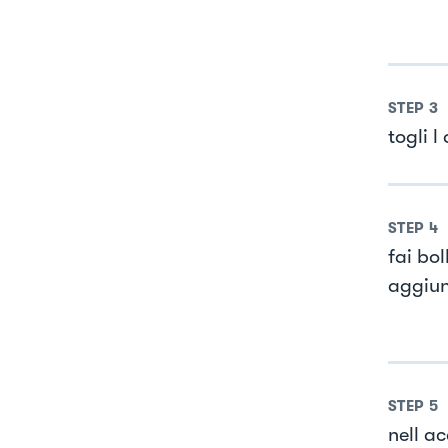
STEP
3
togli l
STEP
4
fai bol
aggiun
STEP
5
nell ac