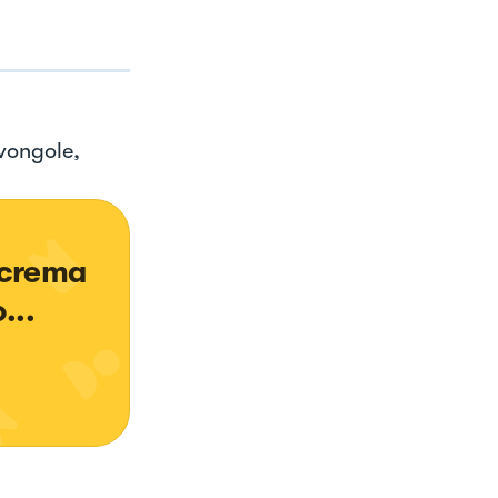
 vongole,
 crema 
... 