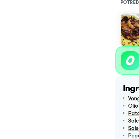
POTREB
Ingr
Von
Oli
Pat
Sale
Sal
Pep