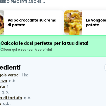
BERO PIACERTI ANCHE...
Polpo croccante su crema
Le vongole
di patate
patate
Calcola le dosi perfette per la tua dieta!
Clicca qui e scarica l’app olivia!
edienti
gole veraci
1
kg
o evo
q.b.
ate
1
q.b.
sa di tartufo
q.b.
e
q.b.