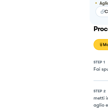
Agli
C
Proc
Mo
STEP
1
Fai sp
STEP
2
metti i
aglio e