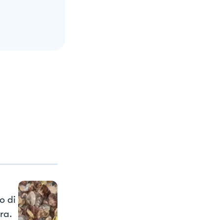
o di
ra.