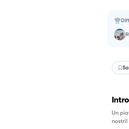
Dif
Sa
Intr
Un piat
nostri!