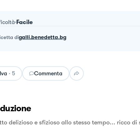
Facile
ficoltà
ricetta
di
galli.benedetta.bg
lva
·
5
Commenta
oduzione
to delizioso e sfizioso allo stesso tempo... ricco di 