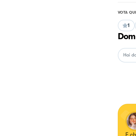
VOTA QU
1
Doma
E ch