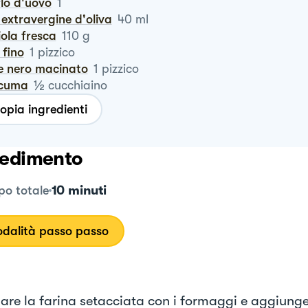
rlo d'uovo
1
io extravergine d'oliva
40
ml
iola fresca
110
g
e fino
1
pizzico
pe nero macinato
1
pizzico
½
rcuma
cucchiaino
opia ingredienti
edimento
10 minuti
o totale
dalità passo passo
re la farina setacciata con i formaggi e aggiungete 