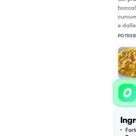
bocca!
curcum
e dalle
POTREB
Ingr
Far