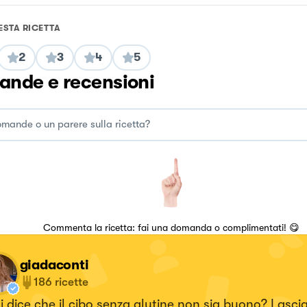
ESTA RICETTA
2
3
4
5
nde e recensioni
Commenta la ricetta: fai una domanda o complimentati! 😋
giadaconti
186
ricette
i dice che il cibo senza glutine non sia buono? Lasci