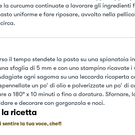
 e la curcuma continuate a lavorare gli ingredienti 
asto uniforme e fare riposare, avvolto nella pellico
circa.
rso il tempo stendete la pasta su una spianatoia in
una sfoglia di 5 mm e con uno stampino ricavate i v
Adagiate ogni sagoma su una leccarda ricoperta c
spennellate un po’ di olio e polverizzate un po’ di 
re a 180° x 10 minuti o fino a doratura. Sfornare, l
ddare e decorare con gorgonzola e noci.
 la ricetta
i sentire la tua voce, chef!