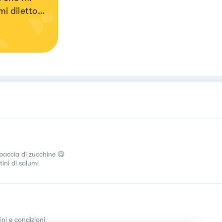
i diletto
food senza
 o
enenti
conti
paccia di zucchine 😋
tini di salumi
ini e condizioni