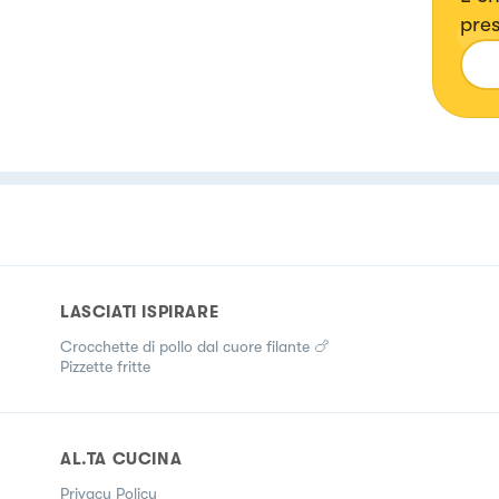
pres
nel 
glut
into
glut
LASCIATI ISPIRARE
Crocchette di pollo dal cuore filante 🍗
Pizzette fritte
AL.TA CUCINA
Privacy Policy