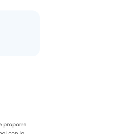
e proporre
poi con la