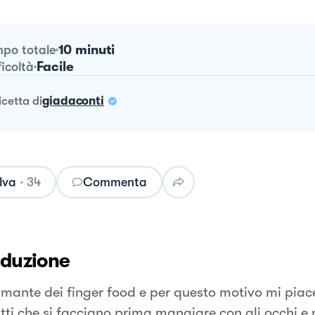
10 minuti
po totale
Facile
ficoltà
ricetta
di
giadaconti
lva
·
34
Commenta
oduzione
mante dei finger food e per questo motivo mi piac
atti che si facciano prima mangiare con gli occhi e 