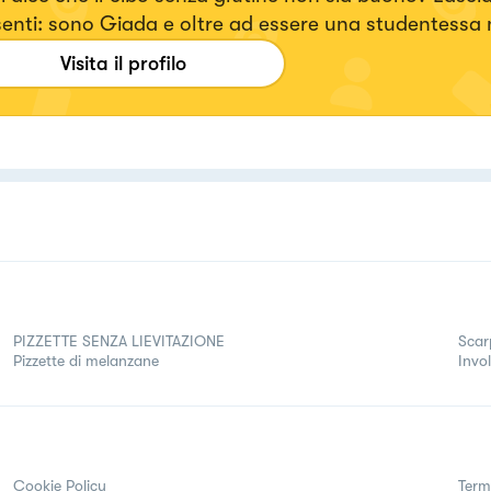
enti: sono Giada e oltre ad essere una studentessa m
tempo libero a preparare dolci, primi piatti e finger 
Visita il profilo
ine per deliziare soprattutto i palati di chi è allergico
llerante al glutine. Troverete però anche ricette cont
ine ✨ Mi trovi su ig @ggiadaconti e TikTok @_ggiada
PIZZETTE SENZA LIEVITAZIONE
Scar
Pizzette di melanzane
Invol
Cookie Policy
Term