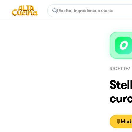
RICETTE
/
Stel
cur
Moda