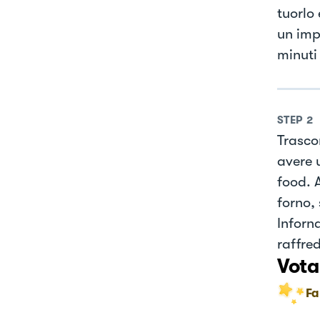
tuorlo
un imp
minuti 
STEP
2
Trasco
avere 
food. 
forno, 
Inforna
raffre
Vota
Fa