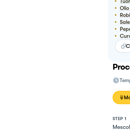
Tuo
Ol
Rob
Sal
Pe
Cu
C
Proc
Temp
Mo
STEP
1
Mescola