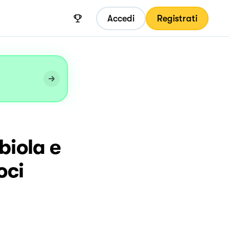
Accedi
Registrati
biola e
oci