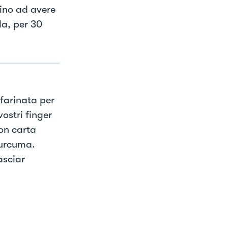
fino ad avere
la, per 30
farinata per
ostri finger
on carta
curcuma.
asciar