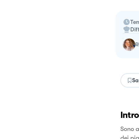
Tem
Dif
Sa
Intr
Sono a
dei pi