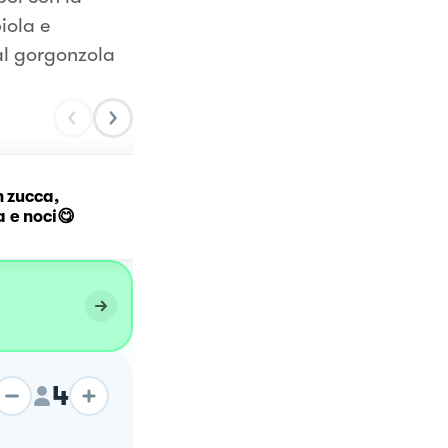
iola e
l gorgonzola
n zucca,
Castagnole senza glutin
 e noci😋
4