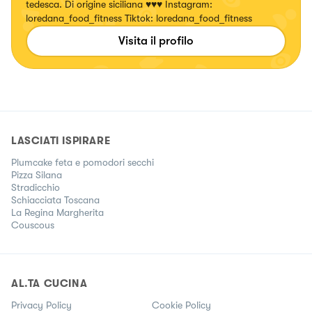
tedesca. Di origine siciliana ♥️♥️♥️ Instagram:
loredana_food_fitness Tiktok: loredana_food_fitness
Visita il profilo
LASCIATI ISPIRARE
Plumcake feta e pomodori secchi
Pizza Silana
Stradicchio
Schiacciata Toscana
La Regina Margherita
Couscous
AL.TA CUCINA
Privacy Policy
Cookie Policy