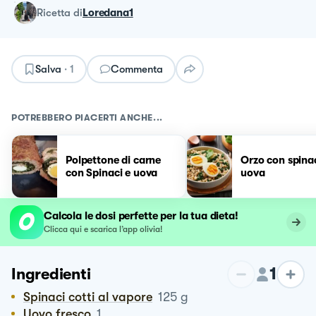
ricetta
di
Loredana1
Salva
·
1
Commenta
POTREBBERO PIACERTI ANCHE...
Polpettone di carne
Orzo con spinac
con Spinaci e uova
uova
Calcola le dosi perfette per la tua dieta!
Clicca qui e scarica l’app olivia!
1
Ingredienti
Spinaci cotti al vapore
125
g
Uovo fresco
1