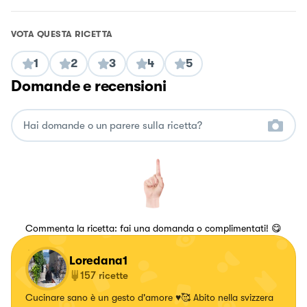
VOTA QUESTA RICETTA
1
2
3
4
5
Domande e recensioni
Commenta la ricetta: fai una domanda o complimentati! 😋
Loredana1
157
ricette
Cucinare sano è un gesto d'amore ♥️🥰 Abito nella svizzera