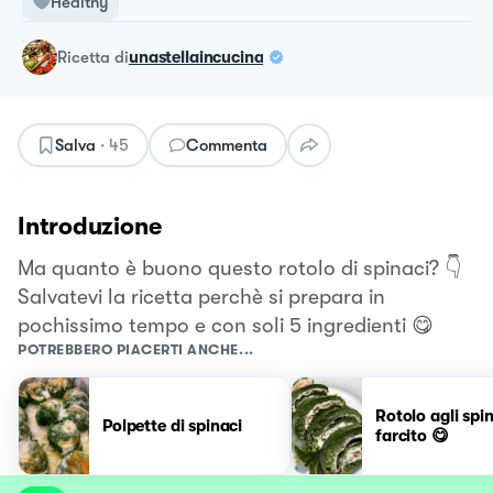
Healthy
ricetta
di
unastellaincucina
Salva
·
45
Commenta
Introduzione
Ma quanto è buono questo rotolo di spinaci? 👇
Salvatevi la ricetta perchè si prepara in
pochissimo tempo e con soli 5 ingredienti 😋
POTREBBERO PIACERTI ANCHE...
Rotolo agli spi
Polpette di spinaci
farcito 😋