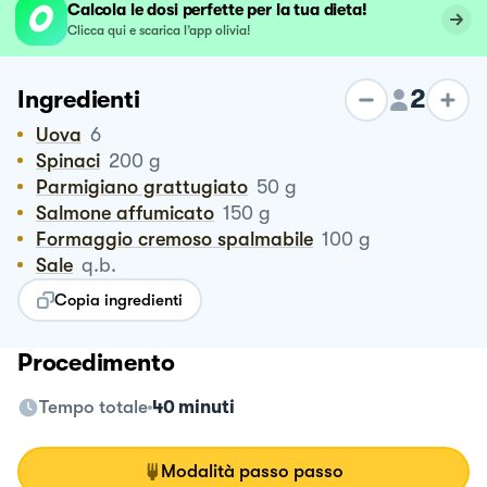
Calcola le dosi perfette per la tua dieta!
Clicca qui e scarica l’app olivia!
2
Ingredienti
Uova
6
Spinaci
200
g
Parmigiano grattugiato
50
g
Salmone affumicato
150
g
Formaggio cremoso spalmabile
100
g
Sale
q.b.
Copia ingredienti
Procedimento
Tempo totale
40 minuti
Modalità passo passo