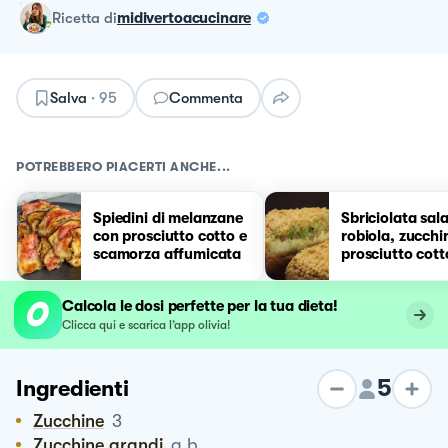
ricetta
di
midivertoacucinare
Salva
·
95
Commenta
POTREBBERO PIACERTI ANCHE...
Spiedini di melanzane
Sbriciolata sal
con prosciutto cotto e
robiola, zucchi
scamorza affumicata
prosciutto cott
Calcola le dosi perfette per la tua dieta!
Clicca qui e scarica l’app olivia!
5
Ingredienti
Zucchine
3
Zucchine grandi
q.b.