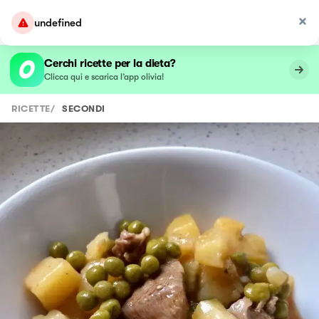
undefined
Cerchi ricette per la dieta?
Clicca qui e scarica l’app olivia!
RICETTE
/
SECONDI