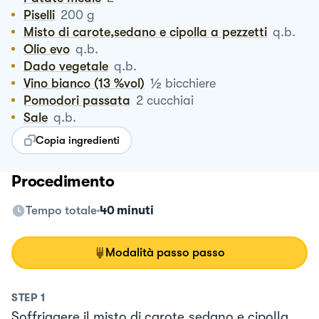
Piselli
200
g
Misto di carote,sedano e cipolla a pezzetti
q.b.
Olio evo
q.b.
Dado vegetale
q.b.
½
Vino bianco (13 %vol)
bicchiere
Pomodori passata
2
cucchiai
Sale
q.b.
Copia ingredienti
Procedimento
Tempo totale
40 minuti
Modalità passo passo
STEP
1
Soffriggere il misto di carote,sedano e cipolla