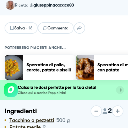
ricetta
di
giuseppinacacace83
Salva
·
16
Commenta
POTREBBERO PIACERTI ANCHE...
Spezzatino di pollo,
Spezzatino di 
carote, patate e piselli
con patate
Calcola le dosi perfette per la tua dieta!
Clicca qui e scarica l’app olivia!
2
Ingredienti
Tacchino a pezzetti
500
g
Patate medie
2