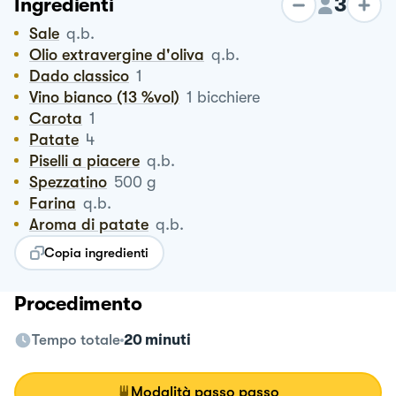
3
Ingredienti
Sale
q.b.
Olio extravergine d'oliva
q.b.
Dado classico
1
Vino bianco (13 %vol)
1
bicchiere
Carota
1
Patate
4
Piselli a piacere
q.b.
Spezzatino
500
g
Farina
q.b.
Aroma di patate
q.b.
Copia ingredienti
Procedimento
Tempo totale
20 minuti
Modalità passo passo