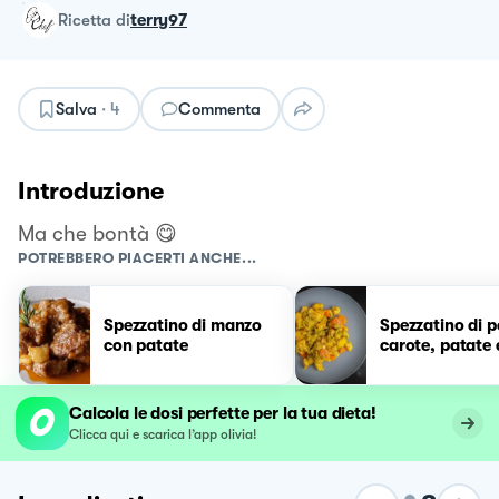
ricetta
di
terry97
Salva
·
4
Commenta
Introduzione
Ma che bontà 😋
POTREBBERO PIACERTI ANCHE...
Spezzatino di manzo
Spezzatino di p
con patate
carote, patate e
Calcola le dosi perfette per la tua dieta!
Clicca qui e scarica l’app olivia!