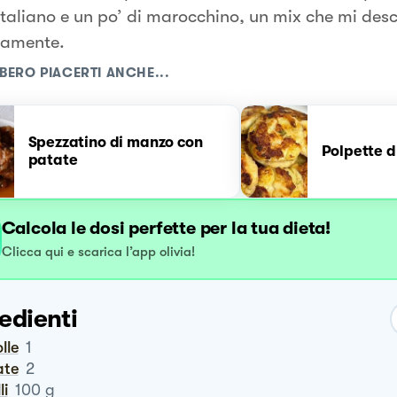
 italiano e un po’ di marocchino, un mix che mi desc
tamente.
BERO PIACERTI ANCHE...
Spezzatino di manzo con
Polpette d
patate
Calcola le dosi perfette per la tua dieta!
Clicca qui e scarica l’app olivia!
edienti
olle
1
ate
2
li
100
g