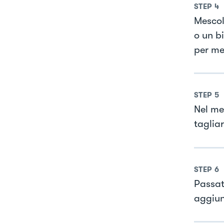
STEP
4
Mescola
o un bi
per me
STEP
5
Nel me
tagliar
STEP
6
Passat
aggiun