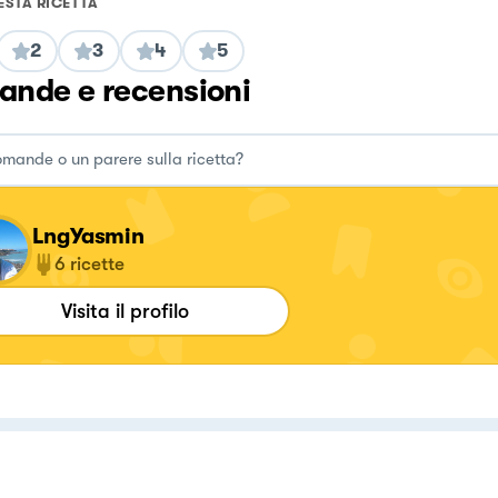
ESTA RICETTA
2
3
4
5
nde e recensioni
LngYasmin
6
ricette
Visita il profilo