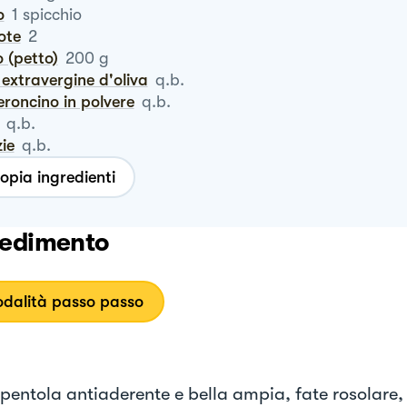
o
1
spicchio
rote
2
lo (petto)
200
g
io extravergine d'oliva
q.b.
eroncino in polvere
q.b.
q.b.
zie
q.b.
opia ingredienti
edimento
dalità passo passo
 pentola antiaderente e bella ampia, fate rosolare,