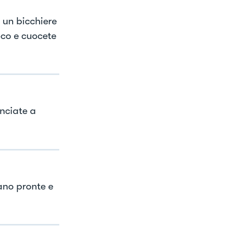
 un bicchiere
oco e cuocete
nciate a
ano pronte e