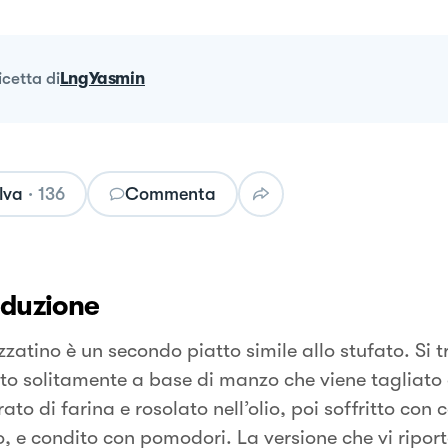
ricetta
di
LngYasmin
lva
·
136
Commenta
oduzione
zatino è un secondo piatto simile allo stufato. Si t
to solitamente a base di manzo che viene tagliato 
ato di farina e rosolato nell’olio, poi soffritto con 
, e condito con pomodori. La versione che vi riport