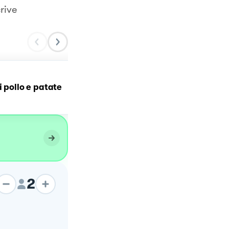
rive
Rostí di carote e patate
i pollo e patate
🥕
2