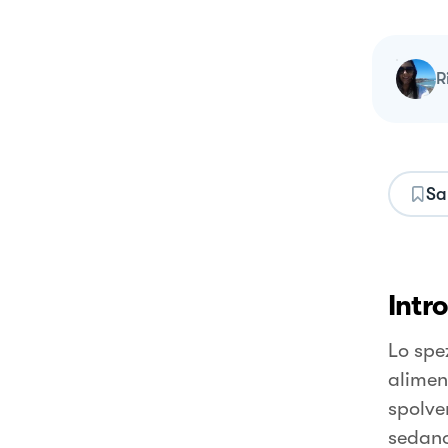
Sa
Intr
Lo spez
alimen
spolver
sedano