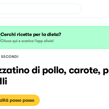
Cerchi ricette per la dieta?
Clicca qui e scarica l’app olivia!
SECONDI
zatino di pollo, carote, 
li
lità passo passo