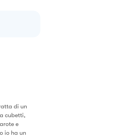
ratta di un
a cubetti,
carote e
o io ha un