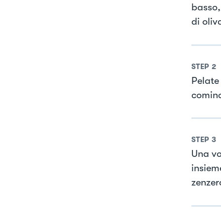
basso, 
di oliv
STEP
2
Pelate
cominci
STEP
3
Una vol
insiem
zenzer