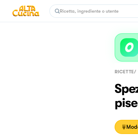
RICETTE
/
Spez
pisel
Moda