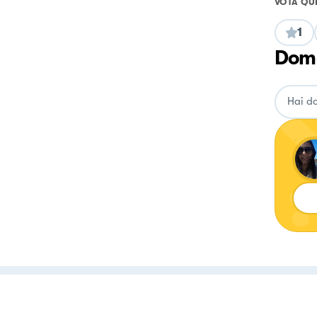
VOTA QU
1
Doma