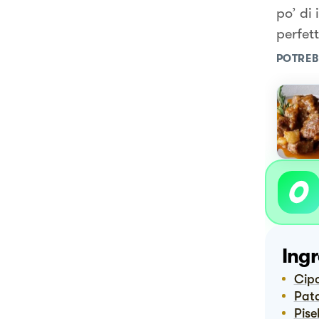
po’ di
perfet
POTREB
Ingr
Cip
Pat
Pisel