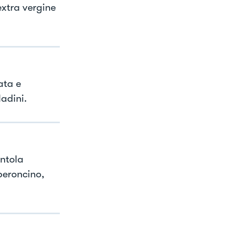
 extra vergine
ata e
dadini.
entola
peroncino,