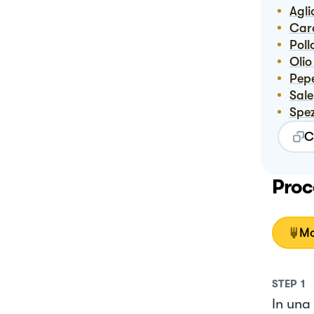
Agli
Ca
Pol
Ol
Pep
Sale
Spe
C
Proc
Mo
STEP
1
In una