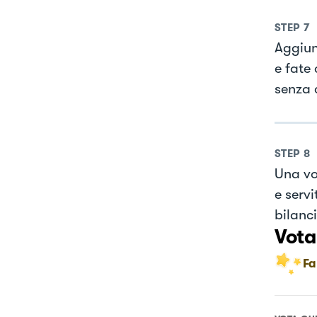
STEP
7
Aggiun
e fate 
senza 
STEP
8
Una vol
e serv
bilanc
Vota
Fa