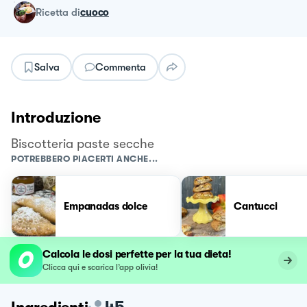
ricetta
di
cuoco
Salva
Commenta
Introduzione
Biscotteria paste secche
POTREBBERO PIACERTI ANCHE...
Empanadas dolce
Cantucci
Calcola le dosi perfette per la tua dieta!
Clicca qui e scarica l’app olivia!
45