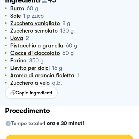
Ingredienti
Burro
60
g
Sale
1
pizzico
Zucchero vanigliato
8
g
Zucchero semolato
130
g
Uova
2
Pistacchio a granella
60
g
Gocce di cioccolato
60
g
Farina
350
g
Lievito per dolci
16
g
Aroma di arancia fialetta
1
Zucchero a velo
q.b.
Copia ingredienti
Procedimento
Tempo totale
1 ora e 30 minuti