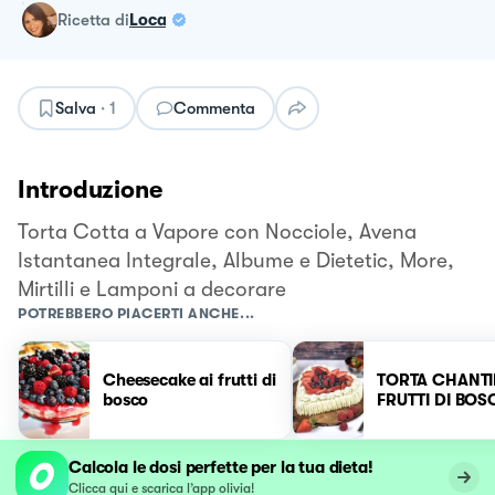
ricetta
di
Loca
Salva
·
1
Commenta
Introduzione
Torta Cotta a Vapore con Nocciole, Avena
Istantanea Integrale, Albume e Dietetic, More,
Mirtilli e Lamponi a decorare
POTREBBERO PIACERTI ANCHE...
Cheesecake ai frutti di
TORTA CHANTIL
bosco
FRUTTI DI BO
Calcola le dosi perfette per la tua dieta!
Clicca qui e scarica l’app olivia!