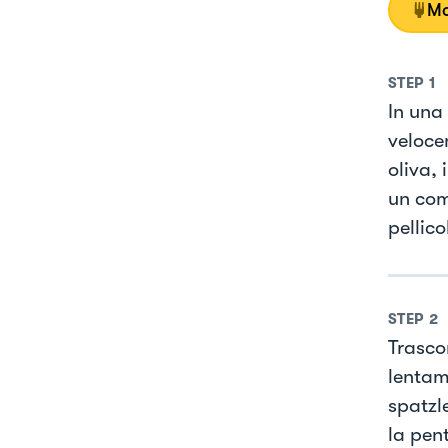
Mo
STEP
1
In una
veloce
oliva,
un com
pellic
STEP
2
Trasco
lentam
spatzl
la pen