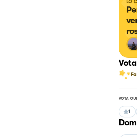
LO 
Per
ve
ro
Vota
Fa
VOTA QU
1
Doma