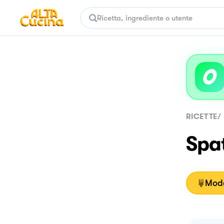
RICETTE
/
Spat
Moda