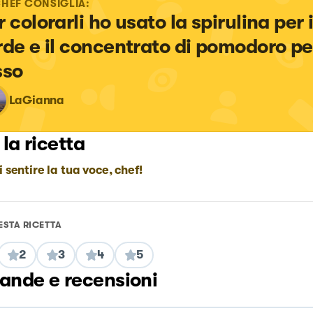
CHEF CONSIGLIA:
 colorarli ho usato la spirulina per i
rde e il concentrato di pomodoro per
sso
LaGianna
 la ricetta
i sentire la tua voce, chef!
ESTA RICETTA
2
3
4
5
nde e recensioni