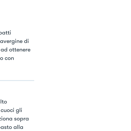
batti
ravergine di
 ad ottenere
to con
lto
cuoci gli
iziona sopra
pasto alla