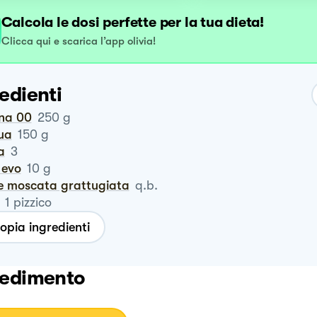
Calcola le dosi perfette per la tua dieta!
Clicca qui e scarica l’app olivia!
edienti
ina 00
250
g
qua
150
g
a
3
o evo
10
g
ce moscata grattugiata
q.b.
1
pizzico
opia ingredienti
edimento