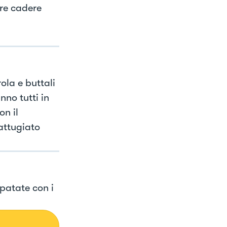
are cadere
ola e buttali
nno tutti in
n il
attugiato
apatate con i