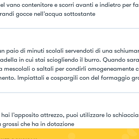
el vano contenitore e scorri avanti e indietro per f
grandi gocce nell’acqua sottostante
n paio di minuti scolali servendoti di una schiumar
adella in cui stai sciogliendo il burro. Quando sara
a mescolali o saltali per condirli omogeneamente co
ento. Impiattali e cospargili con del formaggio gr
hai l’apposito attrezzo, puoi utilizzare lo schiacci
ù grossi che ha in dotazione