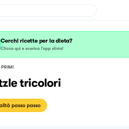
Cerchi ricette per la dieta?
Clicca qui e scarica l’app olivia!
PRIMI
zle tricolori
lità passo passo