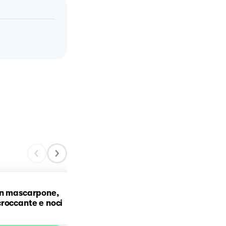
on mascarpone,
Farfalle tricolore
roccante e noci