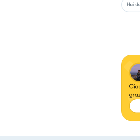
Ciao
graz
del 
che 
ina