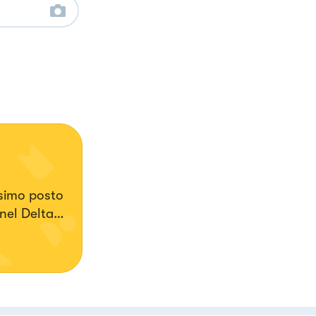
ssimo posto
 nel Delta
tavola e
ta