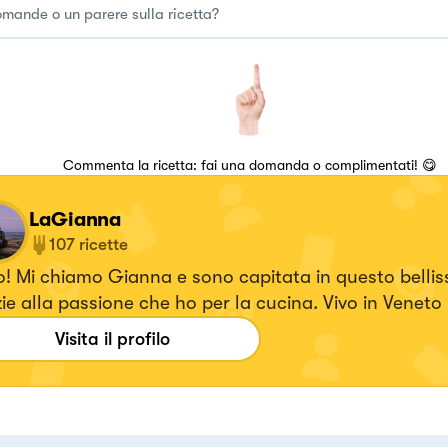
Commenta la ricetta: fai una domanda o complimentati! 😋
LaGianna
107
ricette
! Mi chiamo Gianna e sono capitata in questo belli
ie alla passione che ho per la cucina. Vivo in Veneto
Po, ho un marito e due figli che sono i miei giudici a 
Visita il profilo
apprezzano quello che preparo loro. Inizia così ques
spettata nuova avventura