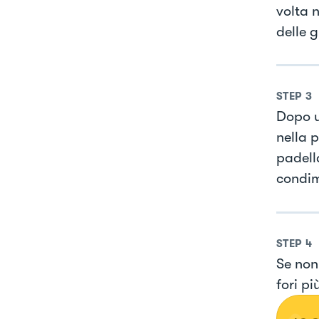
volta n
delle 
STEP
3
Dopo u
nella p
padell
condim
STEP
4
Se non 
fori pi