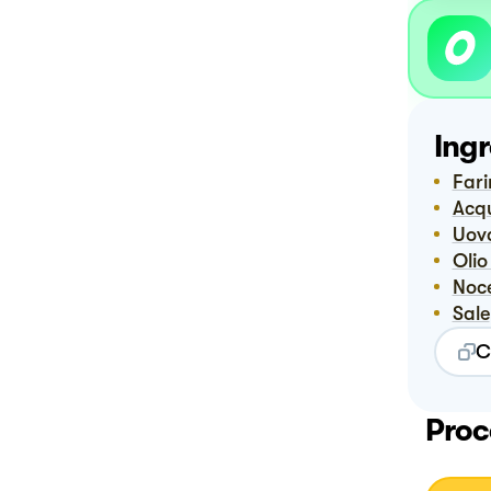
Ingr
Far
Ac
Uov
Oli
No
Sale
C
Proc