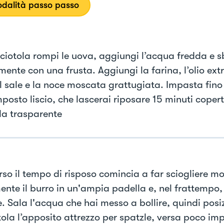
dalità passo passo
 ciotola rompi le uova, aggiungi l’acqua fredda e s
mente con una frusta. Aggiungi la farina, l’olio ext
 il sale e la noce moscata grattugiata. Impasta fino
posto liscio, che lascerai riposare 15 minuti coper
ola trasparente
rso il tempo di risposo comincia a far sciogliere mo
ente il burro in un'ampia padella e, nel frattempo, 
e. Sala l'acqua che hai messo a bollire, quindi pos
tola l’apposito attrezzo per spatzle, versa poco im