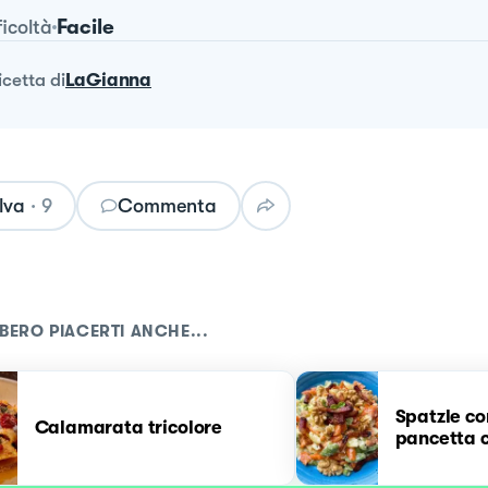
Facile
ficoltà
ricetta
di
LaGianna
lva
·
9
Commenta
BERO PIACERTI ANCHE...
Spatzle c
Calamarata tricolore
pancetta c