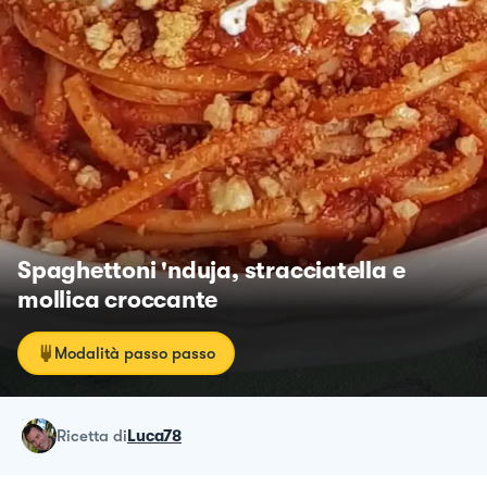
Spaghettoni 'nduja, stracciatella e
mollica croccante
Modalità passo passo
ricetta
di
Luca78