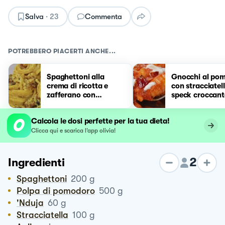
Salva
·
23
Commenta
POTREBBERO PIACERTI ANCHE...
Spaghettoni alla
Gnocchi al po
crema di ricotta e
con stracciatel
zafferano con
speck croccant
guanciale croccante
Calcola le dosi perfette per la tua dieta!
Clicca qui e scarica l’app olivia!
2
Ingredienti
Spaghettoni
200
g
Polpa di pomodoro
500
g
'nduja
60
g
Stracciatella
100
g