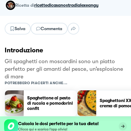
ricetta
di
ricettedicasanostradialexeangy
Salva
Commenta
Introduzione
Gli spaghetti con moscardini sono un piatto
perfetto per gli amanti del pesce, un’esplosione
di mare
POTREBBERO PIACERTI ANCHE...
Spaghettone al pesto
Spaghettoni X
di rucola e pomodorini
crema di pomod
confit
Calcola le dosi perfette per la tua dieta!
Clicca qui e scarica l’app olivia!