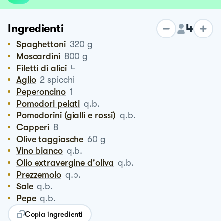
4
Ingredienti
Spaghettoni
320
g
Moscardini
800
g
Filetti di alici
4
Aglio
2
spicchi
Peperoncino
1
Pomodori pelati
q.b.
Pomodorini (gialli e rossi)
q.b.
Capperi
8
Olive taggiasche
60
g
vino bianco
q.b.
Olio extravergine d'oliva
q.b.
Prezzemolo
q.b.
Sale
q.b.
Pepe
q.b.
Copia ingredienti