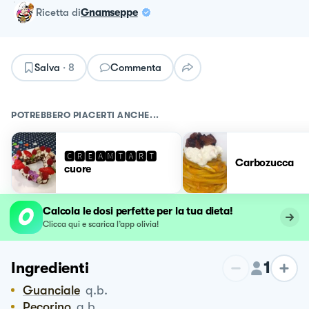
ricetta
di
Gnamseppe
Salva
·
8
Commenta
POTREBBERO PIACERTI ANCHE...
🅲🆁🅴🅰🅼🆃🅰🆁🆃
Carbozucca
cuore
Calcola le dosi perfette per la tua dieta!
Clicca qui e scarica l’app olivia!
1
Ingredienti
Guanciale
q.b.
Pecorino
q.b.