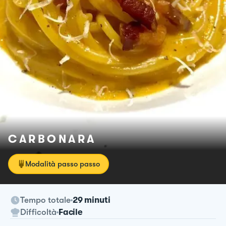
C A R B O N A R A
Modalità passo passo
Tempo totale
29 minuti
Difficoltà
Facile