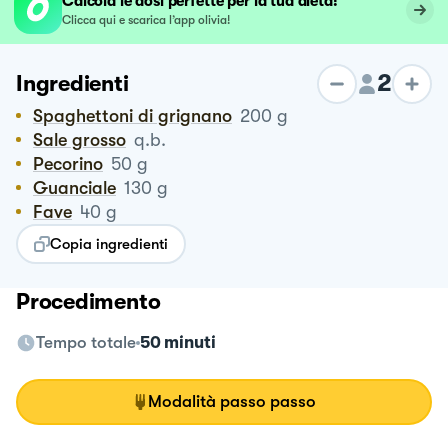
Calcola le dosi perfette per la tua dieta!
Clicca qui e scarica l’app olivia!
2
Ingredienti
Spaghettoni di grignano
200
g
Sale grosso
q.b.
Pecorino
50
g
Guanciale
130
g
Fave
40
g
Copia ingredienti
Procedimento
Tempo totale
50 minuti
Modalità passo passo