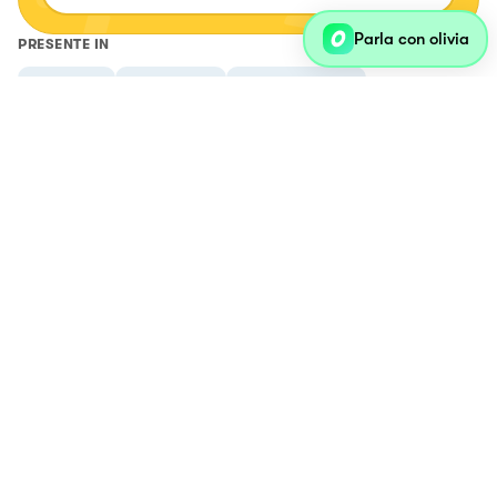
Parla con olivia
PRESENTE IN
In padella
Al risparmio
Cena con amici
Cena romantica
LASCIATI ISPIRARE
Paccheri al sugo di tre pomodori con salsa al basilico
Carbonara con asparagi
Pappardelle
Strappatelle con aglio, olio, tartare di canocchie e gamberetti con
basilico e pistacchi
Tagliatelle con crema di mandorle speziata alla salsa Sriracha,
rosmarino e pomodori secchi
RAVIOLI RICOTTA E SPINACI