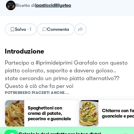
ricetta
di
ipasticcidililyeteo
Salva
·
1
Commenta
Introduzione
Partecipo a #iprimideiprimi Garofalo con questo
piatto colorato, saporito e davvero goloso..
state cercando un primo piatto alternativo??
Questo è ciò che fa per voi
POTREBBERO PIACERTI ANCHE...
Spaghettoni con
Chitarra con fa
crema di patate,
guanciale e pe
pecorino e guanciale