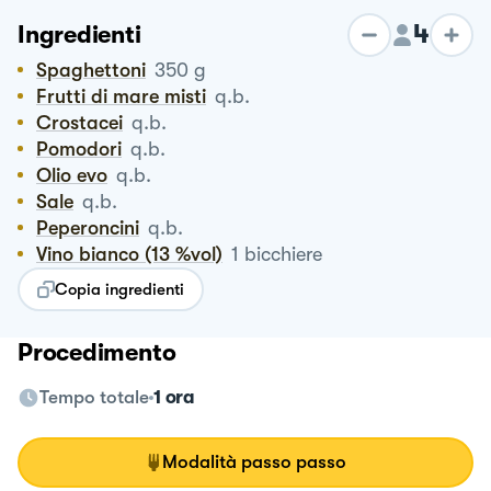
4
Ingredienti
Spaghettoni
350
g
Frutti di mare misti
q.b.
Crostacei
q.b.
Pomodori
q.b.
Olio evo
q.b.
Sale
q.b.
Peperoncini
q.b.
Vino bianco (13 %vol)
1
bicchiere
Copia ingredienti
Procedimento
Tempo totale
1 ora
Modalità passo passo