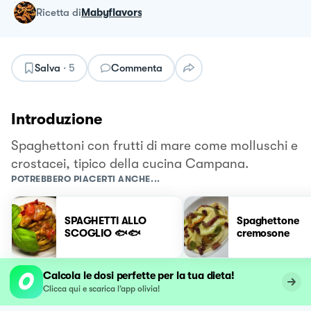
ricetta
di
Mabyflavors
Salva
·
5
Commenta
Introduzione
Spaghettoni con frutti di mare come molluschi e
crostacei, tipico della cucina Campana.
POTREBBERO PIACERTI ANCHE...
SPAGHETTI ALLO
Spaghettone
SCOGLIO 🐟🐟
cremosone
Calcola le dosi perfette per la tua dieta!
Clicca qui e scarica l’app olivia!