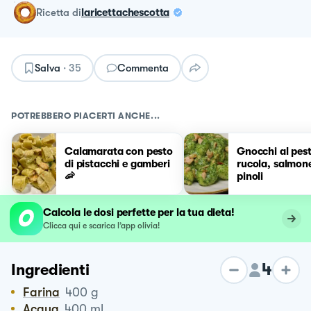
ricetta
di
laricettachescotta
Salva
·
35
Commenta
POTREBBERO PIACERTI ANCHE...
Calamarata con pesto
Gnocchi al pest
di pistacchi e gamberi
rucola, salmon
🦐
pinoli
Calcola le dosi perfette per la tua dieta!
Clicca qui e scarica l’app olivia!
4
Ingredienti
Farina
400
g
Acqua
400
ml