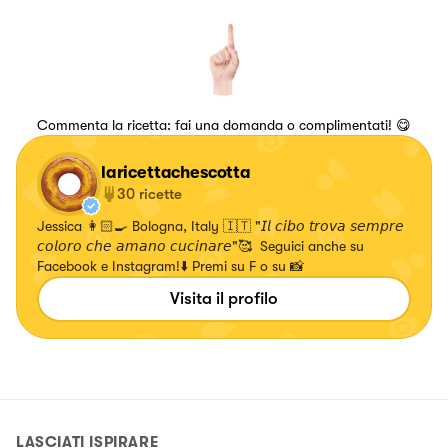
Commenta la ricetta: fai una domanda o complimentati! 😋
laricettachescotta
30
ricette
Jessica 👩🏻‍🍳 Bologna, Italy 🇮🇹 "𝘐𝘭 𝘤𝘪𝘣𝘰 𝘵𝘳𝘰𝘷𝘢 𝘴𝘦𝘮𝘱𝘳𝘦
𝘤𝘰𝘭𝘰𝘳𝘰 𝘤𝘩𝘦 𝘢𝘮𝘢𝘯𝘰 𝘤𝘶𝘤𝘪𝘯𝘢𝘳𝘦"🥰 Seguici anche su
Facebook e Instagram!⬇️ Premi su F o su 📸
Visita il profilo
LASCIATI ISPIRARE