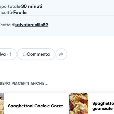
30 minuti
po totale
Facile
ficoltà
ricetta
di
salvatorecillo59
lva
·
1
Commenta
BERO PIACERTI ANCHE...
Spaghetto
Spaghettoni Cacio e Cozze
guanciale