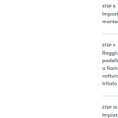
STEP
8
Impost
mante
STEP
9
Raggiu
padell
a fiam
cottur
tritat
STEP
10
Impiat