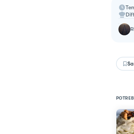
Tem
Dif
Sa
POTREB