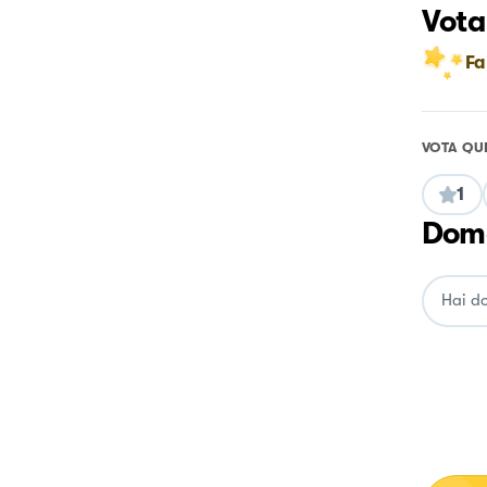
Vota
Fa
VOTA QU
1
Doma