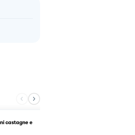
ni castagne e
Spaghettoni carciofi e
salsiccia