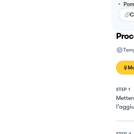
Po
C
Proc
Temp
Mo
STEP
1
Metter
l'aggiu
STEP
2