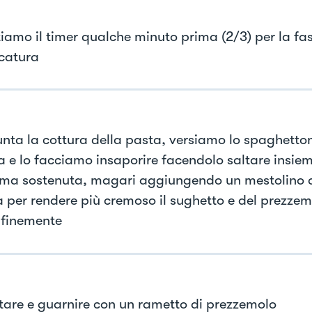
iamo il timer qualche minuto prima (2/3) per la fas
catura
nta la cottura della pasta, versiamo lo spaghetton
a e lo facciamo insaporire facendolo saltare insie
ma sostenuta, magari aggiungendo un mestolino d
a per rendere più cremoso il sughetto e del prezzem
o finemente
tare e guarnire con un rametto di prezzemolo