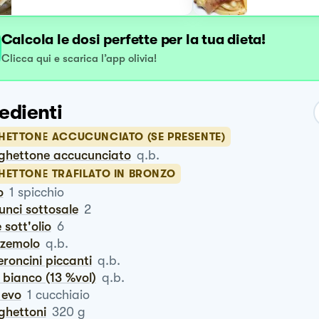
Calcola le dosi perfette per la tua dieta!
Clicca qui e scarica l’app olivia!
edienti
HETTONE ACCUCUNCIATO (SE PRESENTE)
aghettone accucunciato
q.b.
HETTONE TRAFILATO IN BRONZO
o
1
spicchio
cunci sottosale
2
ce sott'olio
6
zzemolo
q.b.
eroncini piccanti
q.b.
o bianco (13 %vol)
q.b.
o evo
1
cucchiaio
ghettoni
320
g