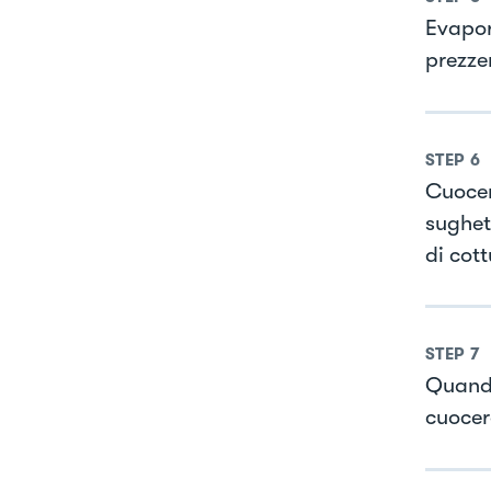
Evapor
prezze
STEP
6
Cuocer
sughet
di cott
STEP
7
Quando
cuocer