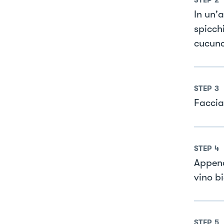
In un'
spicch
cucunci
STEP
3
Faccia
STEP
4
Appena
vino b
STEP
5