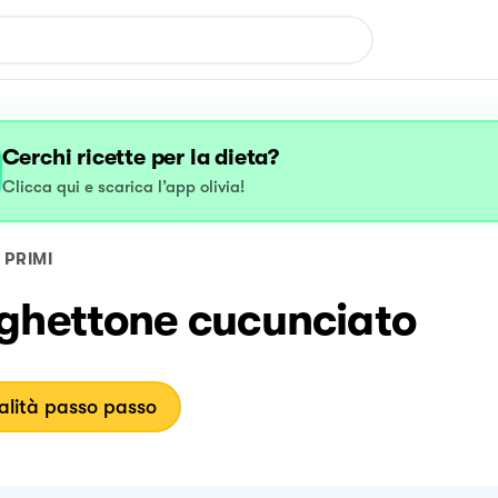
Cerchi ricette per la dieta?
Clicca qui e scarica l’app olivia!
PRIMI
ghettone cucunciato
lità passo passo