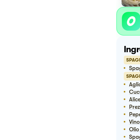
Ingr
SPAG
Sp
SPAG
Agli
Cu
Ali
Pre
Pep
Vin
Oli
Spa