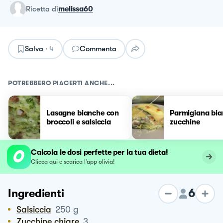
ricetta
di
melissa60
Salva
·
4
Commenta
POTREBBERO PIACERTI ANCHE...
Lasagne bianche con
Parmigiana bia
broccoli e salsiccia
zucchine
Calcola le dosi perfette per la tua dieta!
Clicca qui e scarica l’app olivia!
6
Ingredienti
Salsiccia
250
g
Zucchine chiare
3