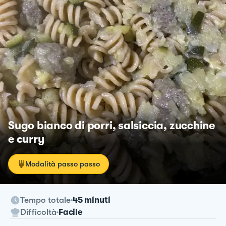
Sugo bianco di porri, salsiccia, zucchine
e curry
Modalità passo passo
Tempo totale
45 minuti
Difficoltà
Facile