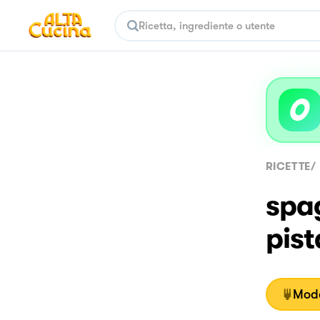
RICETTE
/
spa
pis
Moda