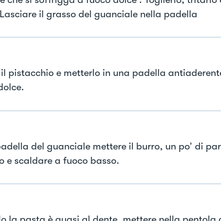
 Lasciare il grasso del guanciale nella padella
 il pistacchio e metterlo in una padella antiaderent
dolce.
adella del guanciale mettere il burro, un po’ di par
co e scaldare a fuoco basso.
 la pasta è quasi al dente, mettere nella pentola 