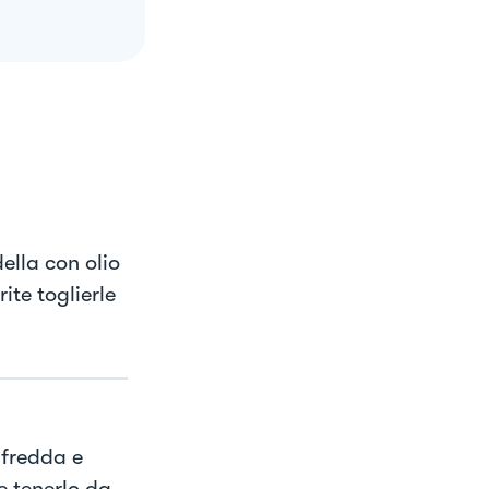
della con olio
ite toglierle
 fredda e
 e tenerlo da