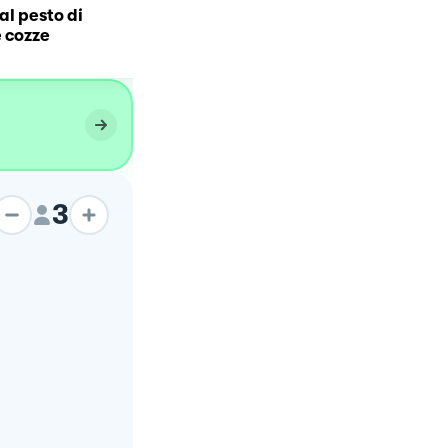
al pesto di
Pesto di zucchine e
e cozze
guanciale croccante
3