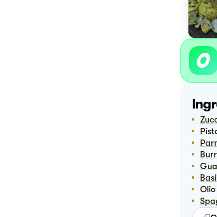
Ingr
Zuc
Pis
Pa
Bur
Gu
Bas
Oli
Spa