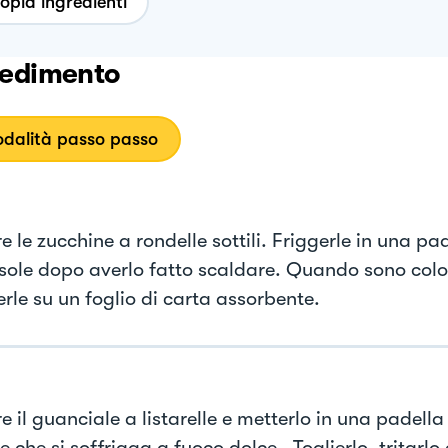
opia ingredienti
edimento
dalità passo passo
e le zucchine a rondelle sottili. Friggerle in una pa
asole dopo averlo fatto scaldare. Quando sono color
rle su un foglio di carta assorbente.
e il guanciale a listarelle e metterlo in una padella
e che si soffrigga a fuoco dolce . Toglierlo, tritarlo