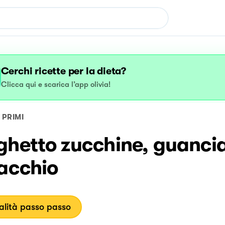
Cerchi ricette per la dieta?
Clicca qui e scarica l’app olivia!
PRIMI
ghetto zucchine, guancia
tacchio
lità passo passo