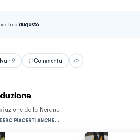
ricetta
di
augusto
lva
·
9
Commenta
oduzione
riazione della Nerano
BERO PIACERTI ANCHE...