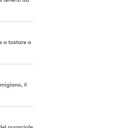
e a tostare a
migiano, il
del guanciale