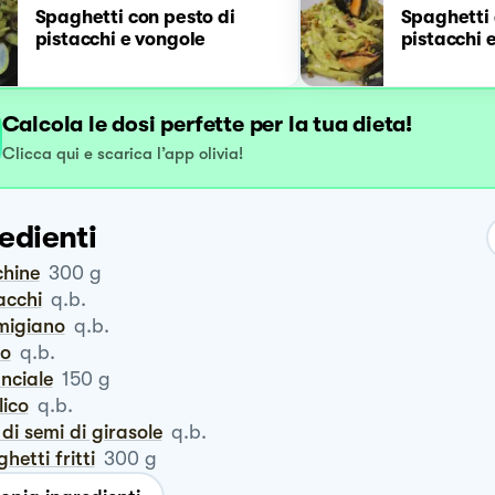
Spaghetti con pesto di
Spaghetti 
pistacchi e vongole
pistacchi 
Calcola le dosi perfette per la tua dieta!
Clicca qui e scarica l’app olivia!
edienti
chine
300
g
tacchi
q.b.
rmigiano
q.b.
ro
q.b.
anciale
150
g
ilico
q.b.
o di semi di girasole
q.b.
ghetti fritti
300
g