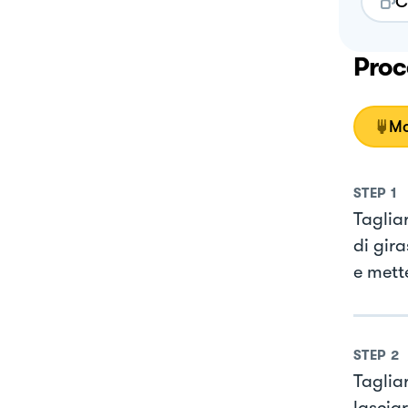
C
Proc
Mo
STEP
1
Tagliar
di gir
e mette
STEP
2
Tagliar
lasciar