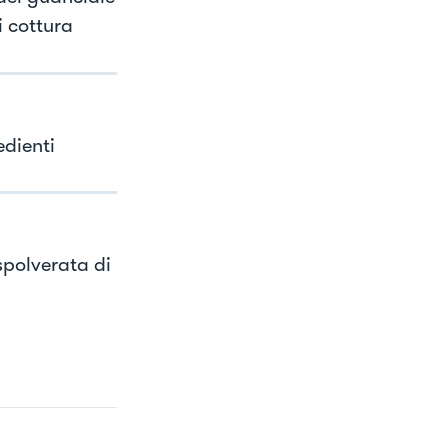
 cottura
edienti
spolverata di