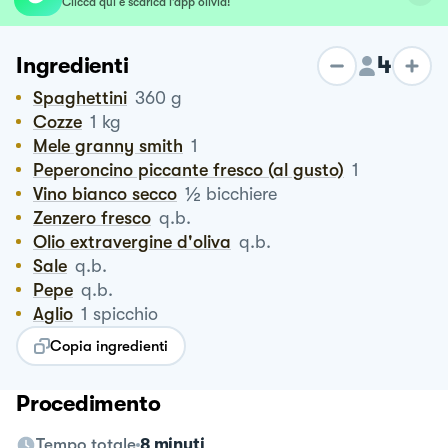
Clicca qui e scarica l’app olivia!
4
Ingredienti
Spaghettini
360
g
Cozze
1
kg
Mele granny smith
1
Peperoncino piccante fresco (al gusto)
1
½
Vino bianco secco
bicchiere
Zenzero fresco
q.b.
Olio extravergine d'oliva
q.b.
Sale
q.b.
Pepe
q.b.
Aglio
1
spicchio
Copia ingredienti
Procedimento
Tempo totale
8 minuti