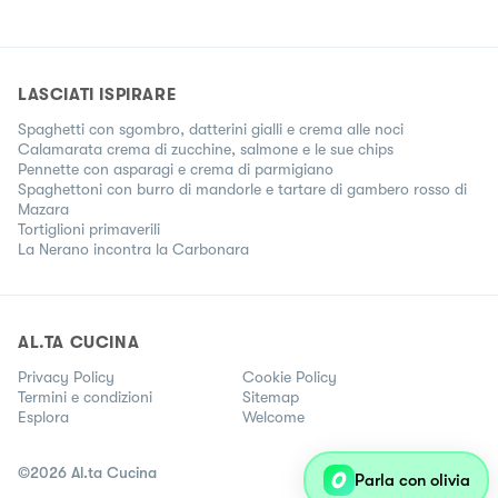
LASCIATI ISPIRARE
Spaghetti con sgombro, datterini gialli e crema alle noci
Calamarata crema di zucchine, salmone e le sue chips
Pennette con asparagi e crema di parmigiano
Spaghettoni con burro di mandorle e tartare di gambero rosso di
Mazara
Tortiglioni primaverili
La Nerano incontra la Carbonara
AL.TA CUCINA
Privacy Policy
Cookie Policy
Termini e condizioni
Sitemap
Esplora
Welcome
©
2026
Al.ta Cucina
Parla con olivia