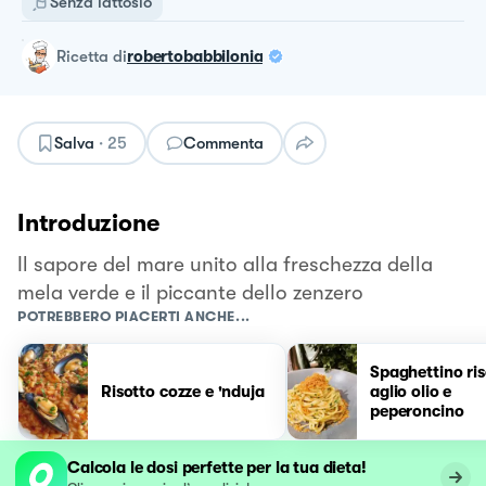
Senza lattosio
ricetta
di
robertobabbilonia
Salva
·
25
Commenta
Introduzione
Il sapore del mare unito alla freschezza della
mela verde e il piccante dello zenzero
POTREBBERO PIACERTI ANCHE...
Spaghettino ri
Risotto cozze e 'nduja
aglio olio e
peperoncino
Calcola le dosi perfette per la tua dieta!