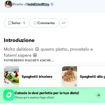
ricetta
di
ledelizieditizy
Salva
·
5
Commenta
Introduzione
Molto delizioso 😋 questo piatto, provatelo e
fatemi sapere 😁
POTREBBERO PIACERTI ANCHE...
Spaghetti tricolore
Spaghetti alla g
Calcola le dosi perfette per la tua dieta!
Clicca qui e scarica l’app olivia!