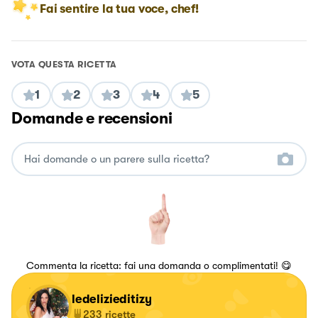
Fai sentire la tua voce, chef!
VOTA QUESTA RICETTA
1
2
3
4
5
Domande e recensioni
Commenta la ricetta: fai una domanda o complimentati! 😋
ledelizieditizy
233
ricette