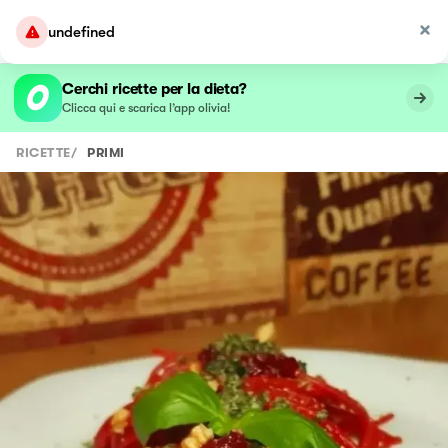
undefined
Cerchi ricette per la dieta?
Clicca qui e scarica l’app olivia!
RICETTE
/
PRIMI