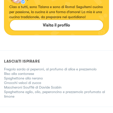
Ciao a tutti, sono Tiziana e sono di Roma! Seguitemi cucino
per passione, la cucina è una forma d'amore! La mia è una
cucina tradizionale, da preparare nel quotidiano!
Visita il profilo
LASCIATI ISPIRARE
Fregola sarda ai peperoni, al profumo di alice e prezzemolo
Riso alla cantonese
Spaghettone alla nerano
Gnocchi veloci di zucca
Maccheroni Soufflé di Davide Scabin
Spaghettone aglio, olio, peperoncino e prezzemolo profumato al
limone