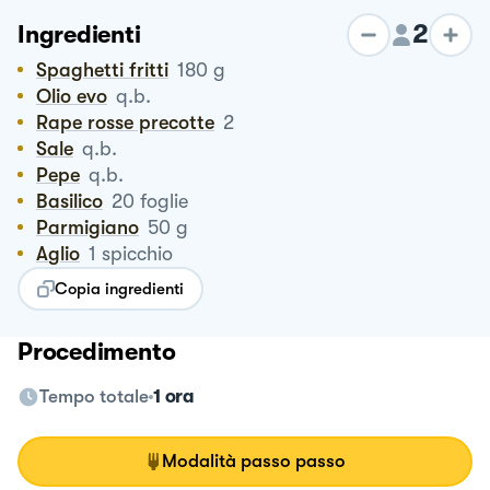
2
Ingredienti
Spaghetti fritti
180
g
Olio evo
q.b.
Rape rosse precotte
2
Sale
q.b.
Pepe
q.b.
Basilico
20
foglie
Parmigiano
50
g
Aglio
1
spicchio
Copia ingredienti
Procedimento
Tempo totale
1 ora
Modalità passo passo