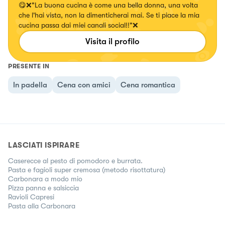
😋❌"La buona cucina è come una bella donna, una volta
che l'hai vista, non la dimenticherai mai. Se ti piace la mia
cucina passa dai miei canali social!!"❌
Visita il profilo
PRESENTE IN
In padella
Cena con amici
Cena romantica
LASCIATI ISPIRARE
Caserecce al pesto di pomodoro e burrata.
Pasta e fagioli super cremosa (metodo risottatura)
Carbonara a modo mio
Pizza panna e salsiccia
Ravioli Capresi
Pasta alla Carbonara