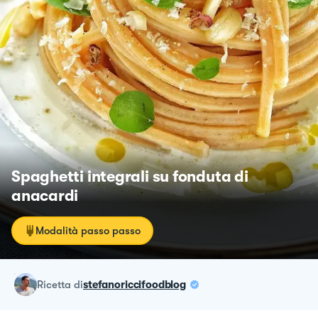
Spaghetti integrali su fonduta di
anacardi
Modalità passo passo
ricetta
di
stefanoriccifoodblog