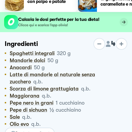
con polpo e patate
caramellate e n
Calcola le dosi perfette per la tua dieta!
Clicca qui e scarica l’app olivia!
4
Ingredienti
Spaghetti integrali
320
g
Mandorle dolci
50
g
Anacardi
50
g
Latte di mandorle al naturale senza
zucchero
q.b.
Scorza di limone grattugiata
q.b.
Maggiorana
q.b.
Pepe nero in grani
1
cucchiaino
½
Pepe di sichuan
cucchiaino
Sale
q.b.
Olio evo
q.b.