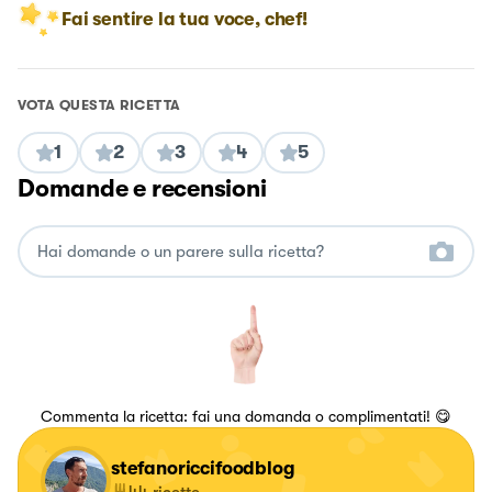
Fai sentire la tua voce, chef!
VOTA QUESTA RICETTA
1
2
3
4
5
Domande e recensioni
Commenta la ricetta: fai una domanda o complimentati! 😋
stefanoriccifoodblog