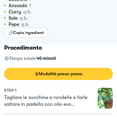
Avocado
1
Curry
q.b.
Sale
q.b.
Pepe
q.b.
Copia ingredienti
Procedimento
Tempo totale
45 minuti
Modalità passo passo
STEP
1
Tagliare le zucchine a rondelle e farle
saltare in padella con olio evo..