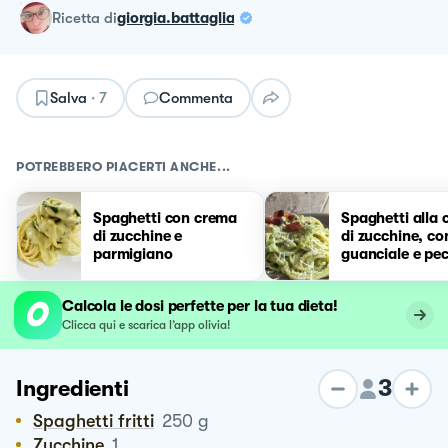
ricetta
di
giorgia.battaglia
Salva
·
7
Commenta
POTREBBERO PIACERTI ANCHE...
Spaghetti con crema
Spaghetti alla
di zucchine e
di zucchine, co
parmigiano
guanciale e pec
Calcola le dosi perfette per la tua dieta!
Clicca qui e scarica l’app olivia!
3
Ingredienti
Spaghetti fritti
250
g
Zucchine
1