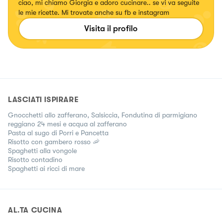
ciao, mi chiamo Giorgia e adoro cucinare.. se vi va seguite
le mie ricette. Mi trovate anche su fb e instagram
Visita il profilo
LASCIATI ISPIRARE
Gnocchetti allo zafferano, Salsiccia, Fondutina di parmigiano
reggiano 24 mesi e acqua al zafferano
Pasta al sugo di Porri e Pancetta
Risotto con gambero rosso 🦐
Spaghetti alla vongole
Risotto contadino
Spaghetti ai ricci di mare
AL.TA CUCINA