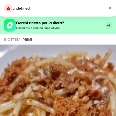
undefined
Cerchi ricette per la dieta?
Clicca qui e scarica l’app olivia!
RICETTE
/
PRIMI