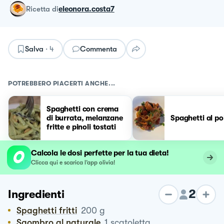
ricetta
di
eleonora.costa7
Salva
·
4
Commenta
POTREBBERO PIACERTI ANCHE...
Spaghetti con crema
di burrata, melanzane
Spaghetti al po
fritte e pinoli tostati
Calcola le dosi perfette per la tua dieta!
Clicca qui e scarica l’app olivia!
2
Ingredienti
Spaghetti fritti
200
g
Sgombro al naturale
1
scatoletta