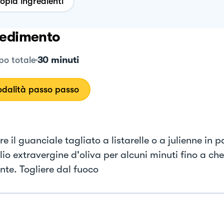
opia ingredienti
edimento
30 minuti
o totale
dalità passo passo
e il guanciale tagliato a listarelle o a julienne in 
lio extravergine d'oliva per alcuni minuti fino a ch
nte. Togliere dal fuoco