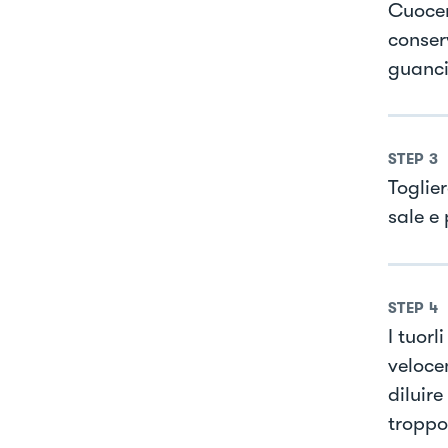
Cuocer
conser
guanci
STEP
3
Toglier
sale e
STEP
4
I tuorl
veloce
diluir
troppo