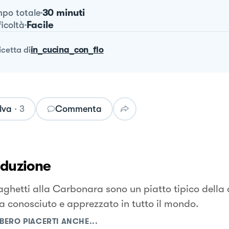
30 minuti
po totale
Facile
ficoltà
ricetta
di
in_cucina_con_flo
lva
·
3
Commenta
oduzione
aghetti alla Carbonara sono un piatto tipico della
 conosciuto e apprezzato in tutto il mondo.
BERO PIACERTI ANCHE...