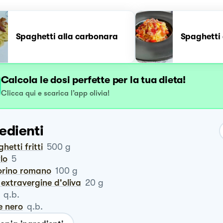
Spaghetti alla carbonara
Spaghetti 
Calcola le dosi perfette per la tua dieta!
Clicca qui e scarica l’app olivia!
edienti
ghetti fritti
500
g
rlo
5
corino romano
100
g
io extravergine d'oliva
20
g
q.b.
e nero
q.b.