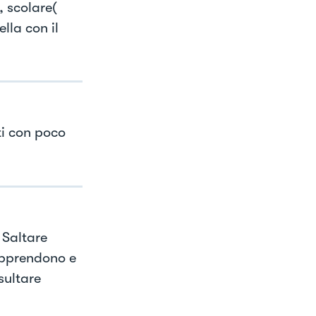
 scolare(
lla con il
iti con poco
 Saltare
rapprendono e
sultare