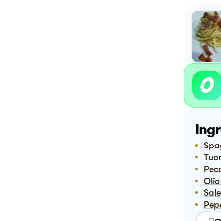
Ingr
Spa
Tuo
Pe
Ol
Sale
Pep