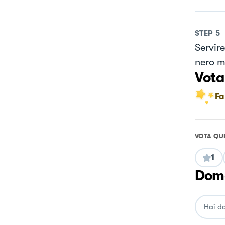
STEP
5
Servir
nero m
Vota
Fa
VOTA QU
1
Doma