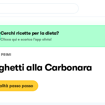
Cerchi ricette per la dieta?
Clicca qui e scarica l’app olivia!
PRIMI
ghetti alla Carbonara
lità passo passo