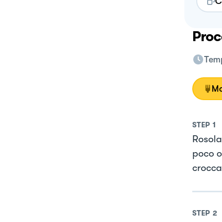
C
Proc
Temp
Mo
STEP
1
Rosolar
poco o
crocca
STEP
2