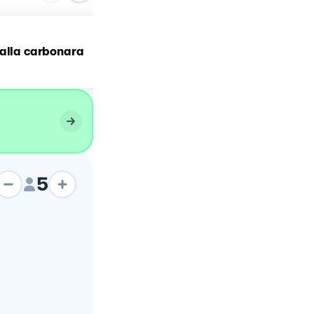
alla carbonara
Spaghetti alla Carbonar
5