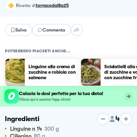
ricetta
di
torracodalila25
Salva
Commenta
POTREBBERO PIACERTI ANCHE...
Linguine alla crema di
Scialatielli all
zucchine e robiola con
di zucchine e v
salmone
con zucchine fr
Calcola le dosi perfette per la tua dieta!
Clicca qui e scarica l’app olivia!
4
Ingredienti
Linguine n 14
300
g
Ciliegino
80
g