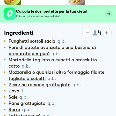
Calcola le dosi perfette per la tua dieta!
Clicca qui e scarica l’app olivia!
4
Ingredienti
Funghetti sottoli sacla
q.b.
Purè di patate avanzato o una bustina di
preparato per purè
q.b.
Mortadella tagliata a cubetti o prosciutto
cotto
q.b.
Mozzarella o qualsiasi altro formaggio filante
tagliato a cubetti
q.b.
Pecorino romano grattugiato
q.b.
Uovo
1
Sale
q.b.
Pane grattugiato
q.b.
Burro
q.b.
Latte (se serve)
q.b.