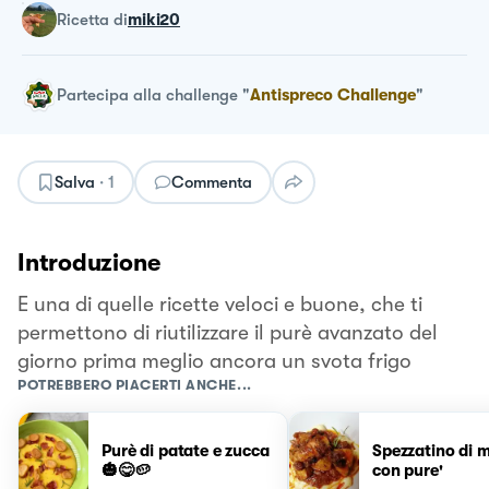
ricetta
di
miki20
Partecipa alla challenge
"
Antispreco Challenge
"
Salva
·
1
Commenta
Introduzione
E una di quelle ricette veloci e buone, che ti
permettono di riutilizzare il purè avanzato del
giorno prima meglio ancora un svota frigo
POTREBBERO PIACERTI ANCHE...
Purè di patate e zucca
Spezzatino di m
🎃😋🥔
con pure'