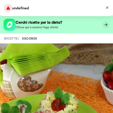
undefined
Cerchi ricette per la dieta?
Clicca qui e scarica l’app olivia!
RICETTE
/
SECONDI