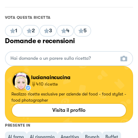
VOTA QUESTA RICETTA
1
2
3
4
5
Domande e recensioni
lucianaincucina
410
ricette
Realizzo ricette esclusive per aziende del food - food stylist -
food photographer
Visita il profilo
PRESENTE IN
Al forno
Al risparmio
Aperitivo
Brunch
Buffet