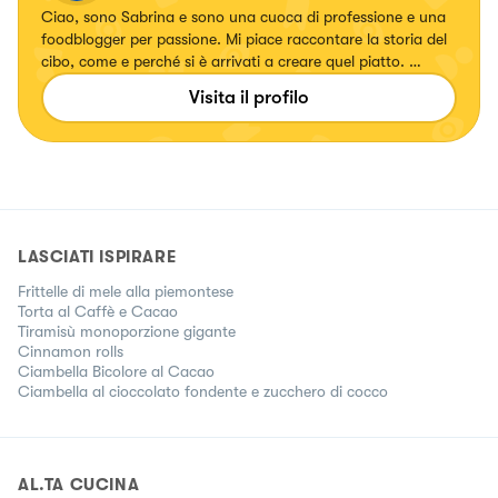
Ciao, sono Sabrina e sono una cuoca di professione e una
foodblogger per passione. Mi piace raccontare la storia del
cibo, come e perché si è arrivati a creare quel piatto. 👩🏻‍🍳
❤️
Visita il profilo
LASCIATI ISPIRARE
Frittelle di mele alla piemontese
Torta al Caffè e Cacao
Tiramisù monoporzione gigante
Cinnamon rolls
Ciambella Bicolore al Cacao
Ciambella al cioccolato fondente e zucchero di cocco
AL.TA CUCINA