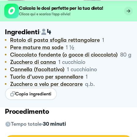
Calcola le dosi perfette per la tua dieta!
Clicca qui e scarica l’app olivia!
4
Ingredienti
Rotolo di pasta sfoglia rettangolare
1
½
Pere mature ma sode
1
Cioccolato fondente (o gocce di cioccolato)
80
g
Zucchero di canna
1
cucchiaio
Cannella (facoltativo)
1
cucchiaino
Tuorlo d'uovo per spennellare
1
Zucchero a velo per decorare
q.b.
Copia ingredienti
Procedimento
Tempo totale
30 minuti