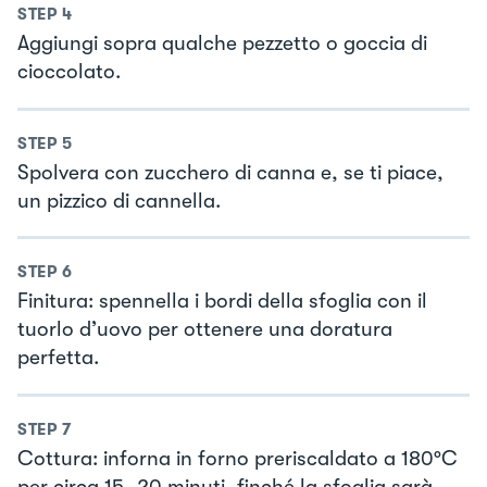
STEP
4
Aggiungi sopra qualche pezzetto o goccia di
cioccolato.
STEP
5
Spolvera con zucchero di canna e, se ti piace,
un pizzico di cannella.
STEP
6
Finitura: spennella i bordi della sfoglia con il
tuorlo d’uovo per ottenere una doratura
perfetta.
STEP
7
Cottura: inforna in forno preriscaldato a 180°C
per circa 15–20 minuti, finché la sfoglia sarà