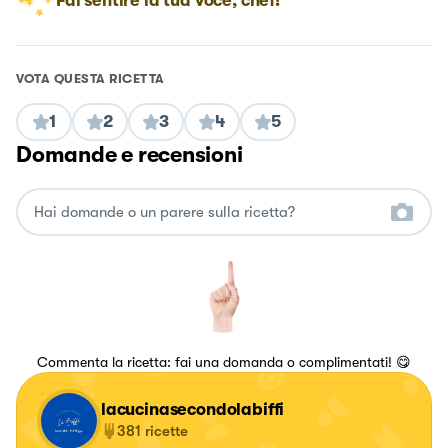
Fai sentire la tua voce, chef!
VOTA QUESTA RICETTA
1
2
3
4
5
Domande e recensioni
Commenta la ricetta: fai una domanda o complimentati! 😋
lacucinasecondolabiffi
381
ricette