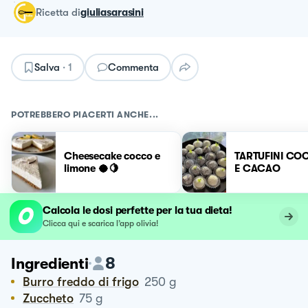
ricetta
di
giuliasarasini
Salva
·
1
Commenta
POTREBBERO PIACERTI ANCHE...
Cheesecake cocco e
TARTUFINI CO
limone 🥥🍋
E CACAO
Calcola le dosi perfette per la tua dieta!
Clicca qui e scarica l’app olivia!
8
Ingredienti
Burro freddo di frigo
250
g
Zuccheto
75
g