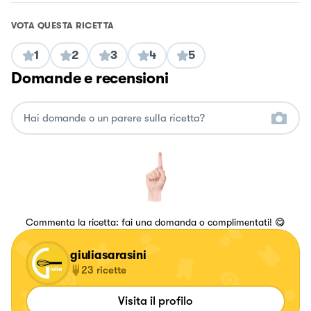
VOTA QUESTA RICETTA
1
2
3
4
5
Domande e recensioni
Commenta la ricetta: fai una domanda o complimentati! 😋
giuliasarasini
23
ricette
Visita il profilo