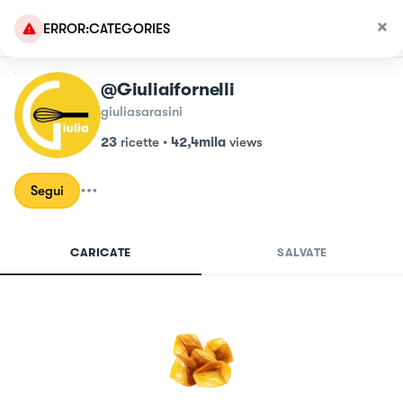
ERROR:CATEGORIES
@giuliaifornelli
giuliasarasini
23
ricette
•
42,4mila
views
Segui
CARICATE
SALVATE