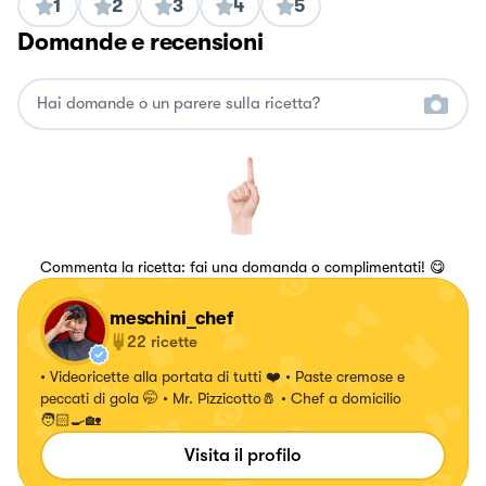
1
2
3
4
5
Domande e recensioni
Commenta la ricetta: fai una domanda o complimentati! 😋
meschini_chef
22
ricette
• Videoricette alla portata di tutti ❤️ • Paste cremose e
peccati di gola 🤭 • Mr. Pizzicotto🧂 • Chef a domicilio
🧑🏻‍🍳🏡
Visita il profilo