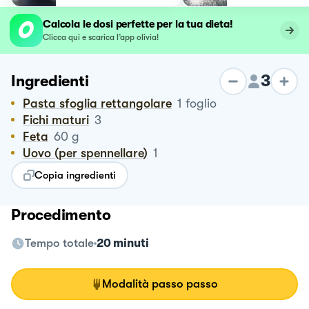
Calcola le dosi perfette per la tua dieta!
Clicca qui e scarica l’app olivia!
3
Ingredienti
Pasta sfoglia rettangolare
1
foglio
Fichi maturi
3
Feta
60
g
Uovo (per spennellare)
1
Copia ingredienti
Procedimento
Tempo totale
20 minuti
Modalità passo passo