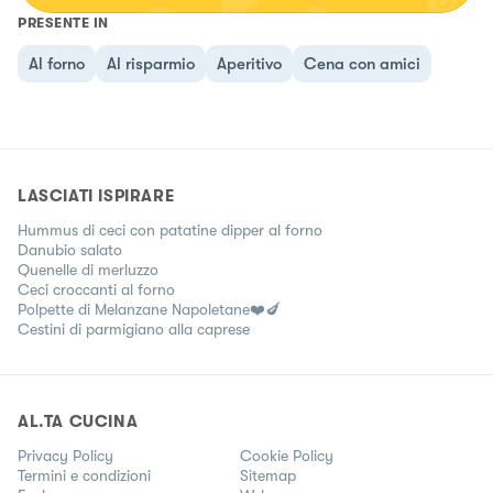
PRESENTE IN
Al forno
Al risparmio
Aperitivo
Cena con amici
LASCIATI ISPIRARE
Hummus di ceci con patatine dipper al forno
Danubio salato
Quenelle di merluzzo
Ceci croccanti al forno
Polpette di Melanzane Napoletane❤️🍆
Cestini di parmigiano alla caprese
AL.TA CUCINA
Privacy Policy
Cookie Policy
Termini e condizioni
Sitemap