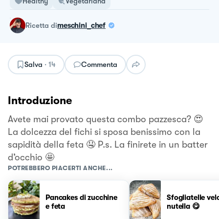
Healthy
Vegetariana
ricetta
di
meschini_chef
Salva
·
14
Commenta
Introduzione
Avete mai provato questa combo pazzesca? 😍
La dolcezza deI fichi si sposa benissimo con la
sapidità della feta 🤤 P.s. La finirete in un batter
d’occhio 🤩
POTREBBERO PIACERTI ANCHE...
Pancakes di zucchine
Sfogliatelle vel
e feta
nutella 😋