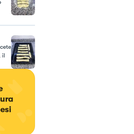
o
ocete
il
e 
ura 
esi