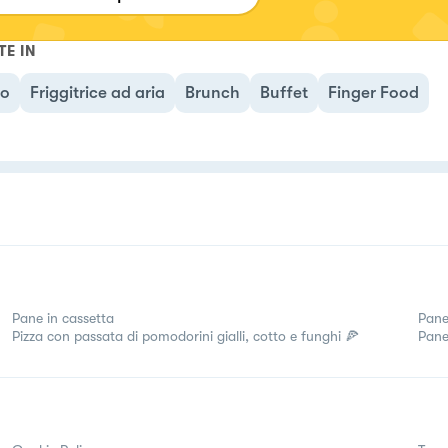
TE IN
no
Friggitrice ad aria
Brunch
Buffet
Finger Food
Pane in cassetta
Pane 
Pizza con passata di pomodorini gialli, cotto e funghi 🍕
Pane