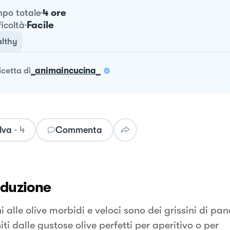
4 ore
po totale
Facile
ficoltà
lthy
ricetta
di
_animaincucina_
lva
·
4
Commenta
oduzione
ni alle olive morbidi e veloci sono dei grissini di pane
iti dalle gustose olive perfetti per aperitivo o per