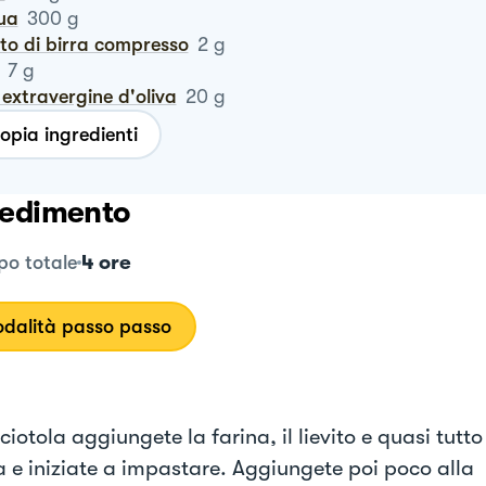
qua
300
g
vito di birra compresso
2
g
7
g
io extravergine d'oliva
20
g
opia ingredienti
edimento
4 ore
o totale
dalità passo passo
ciotola aggiungete la farina, il lievito e quasi tutto
a e iniziate a impastare. Aggiungete poi poco alla