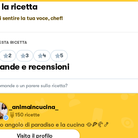
 la ricetta
i sentire la tua voce, chef!
ESTA RICETTA
2
3
4
5
nde e recensioni
_animaincucina_
150
ricette
io angolo di paradiso e la cucina 🥘🍕🥐🍤
Visita il profilo