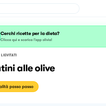
Cerchi ricette per la dieta?
Clicca qui e scarica l’app olivia!
LIEVITATI
atini alle olive
lità passo passo