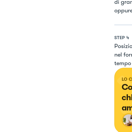
di gra
oppure
STEP
4
Posizio
nel for
tempo 
LO 
Co
ch
am