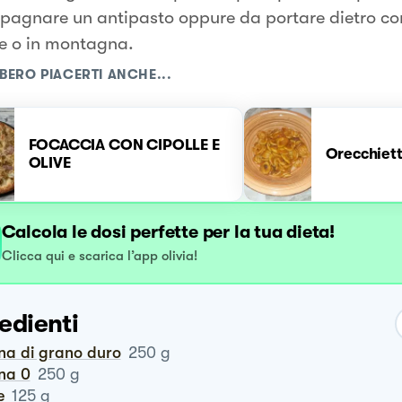
agnare un antipasto oppure da portare dietro co
e o in montagna.
BERO PIACERTI ANCHE...
FOCACCIA CON CIPOLLE E
Orecchiett
OLIVE
Calcola le dosi perfette per la tua dieta!
Clicca qui e scarica l’app olivia!
edienti
ina di grano duro
250
g
ina 0
250
g
e
125
g