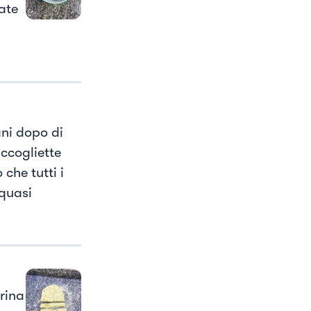
fate
ani dopo di
accogliette
che tutti i
 quasi
rina