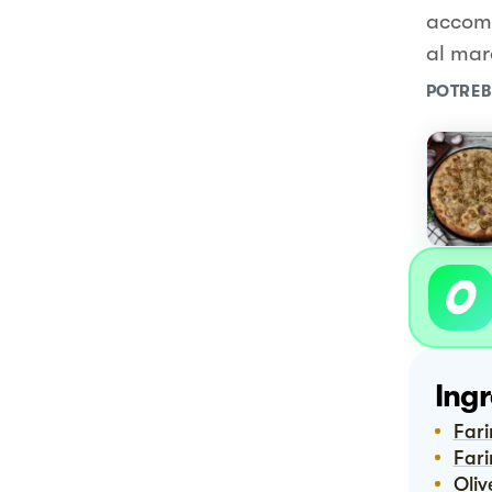
accomp
al mar
POTREB
Ingr
Far
Far
Oliv