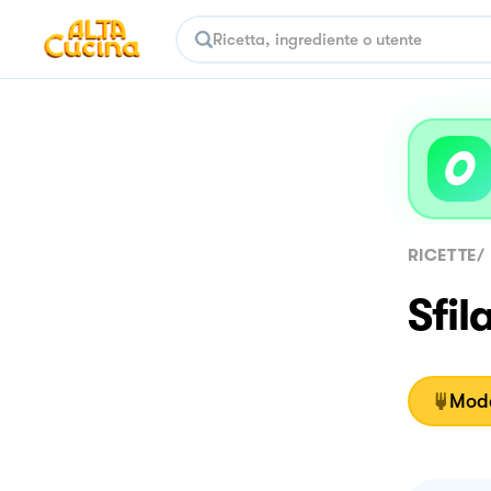
RICETTE
/
Sfil
Moda