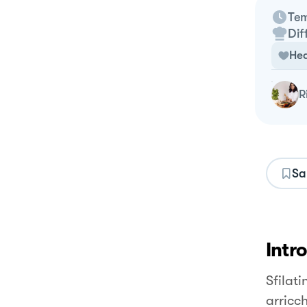
Tem
Dif
Hea
Sa
Intr
Sfilati
arricch