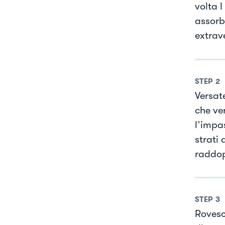
volta l
assorb
extrave
STEP
2
Versat
che ver
l’impa
strati
raddop
STEP
3
Rovesc