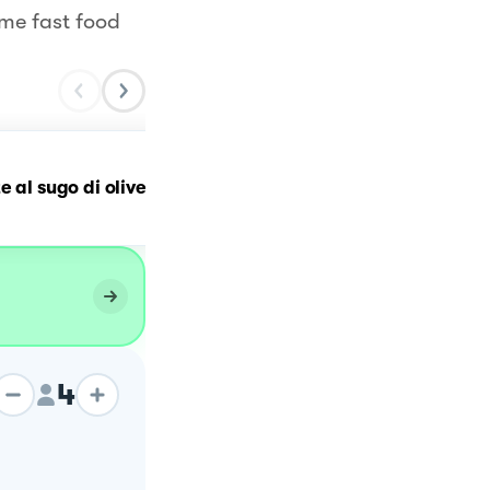
me fast food
e al sugo di olive
Spaghetti tonno e olive
4