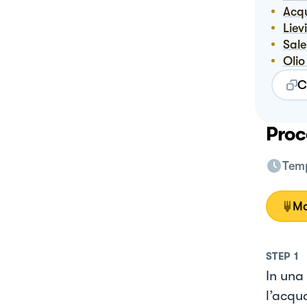
Ac
Lie
Sale
Ol
C
Proc
Temp
Mo
STEP
1
In una 
l’acqu