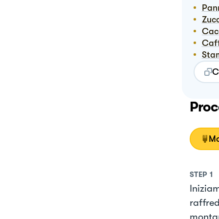
Pa
Zuc
Ca
Caf
St
C
Proc
Mo
STEP
1
Inizia
raffred
montar