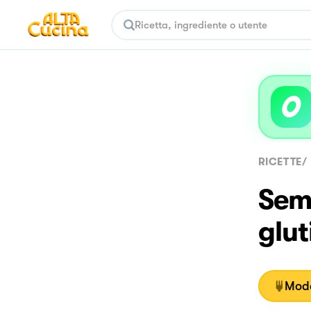
RICETTE
/
Sem
glut
Moda