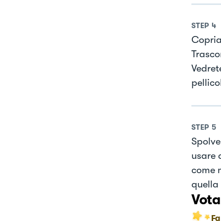
STEP
4
Copria
Trascor
Vedret
pellico
STEP
5
Spolve
usare 
come m
quella
Vota
Fa