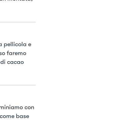
 pellicola e
sso faremo
 di cacao
erminiamo con
à come base