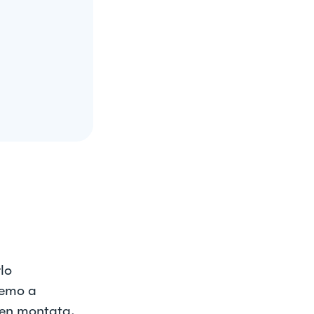
lo
remo a
ben montata,