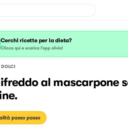
Cerchi ricette per la dieta?
Clicca qui e scarica l’app olivia!
DOLCI
ifreddo al mascarpone 
ine.
lità passo passo