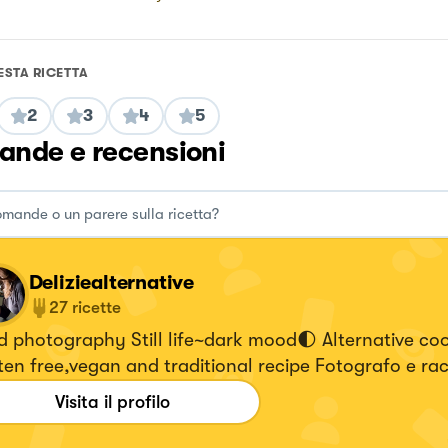
ESTA RICETTA
2
3
4
5
nde e recensioni
Deliziealternative
27
ricette
 photography Still life~dark mood🌓 Alternative coo
en free,vegan and traditional recipe Fotografo e ra
 #bricioledidolce Seguitemi su 👇🏻 Instagram
Visita il profilo
izie_alternative