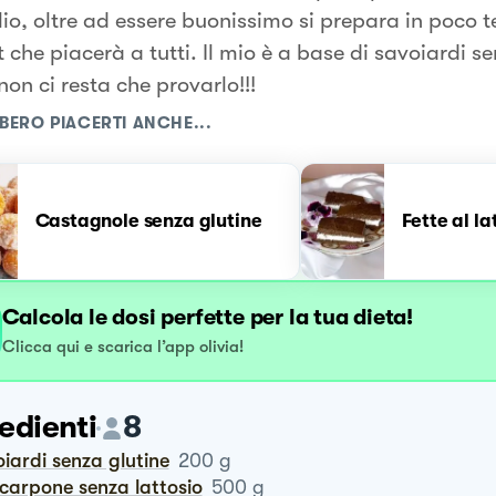
lio, oltre ad essere buonissimo si prepara in poco 
 che piacerà a tutti. Il mio è a base di savoiardi se
non ci resta che provarlo!!!
BERO PIACERTI ANCHE...
Castagnole senza glutine
Fette al la
Calcola le dosi perfette per la tua dieta!
Clicca qui e scarica l’app olivia!
edienti
8
oiardi senza glutine
200
g
scarpone senza lattosio
500
g