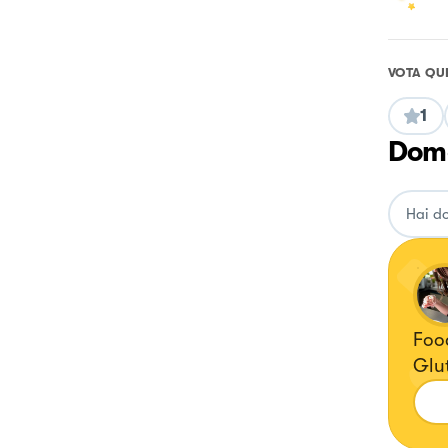
VOTA QU
1
Doma
Food
Glut
ricette
@del