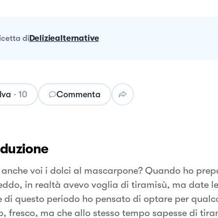
ricetta
di
Deliziealternative
lva
·
10
Commenta
oduzione
anche voi i dolci al mascarpone? Quando ho prep
eddo, in realtà avevo voglia di tiramisù, ma date l
e di questo periodo ho pensato di optare per qualc
o, fresco, ma che allo stesso tempo sapesse di tiram