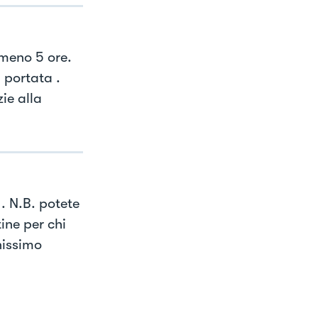
lmeno 5 ore.
 portata .
ie alla
. N.B. potete
ine per chi
nissimo