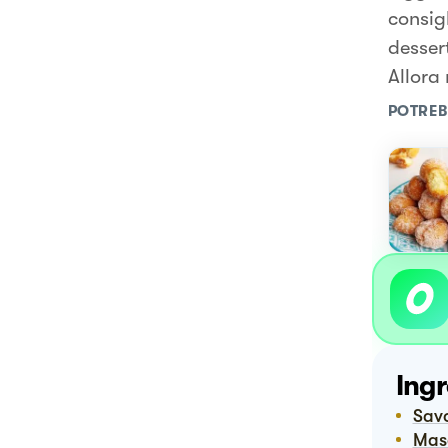
consig
dessert
Allora 
POTREB
Ingr
Sav
Ma