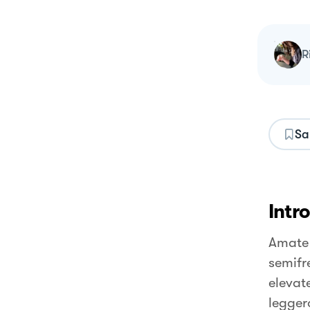
Sa
Intr
Amate 
semifr
elevat
legger