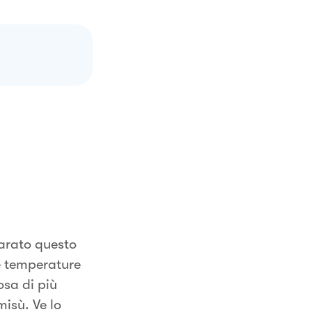
arato questo
e temperature
osa di più
isù. Ve lo