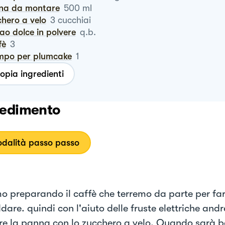
nna da montare
500
ml
chero a velo
3
cucchiai
cao dolce in polvere
q.b.
fè
3
ampo per plumcake
1
opia ingredienti
edimento
dalità passo passo
mo preparando il caffè che terremo da parte per far
dare. quindi con l'aiuto delle fruste elettriche and
e la panna con lo zucchero a velo. Quando sarà 