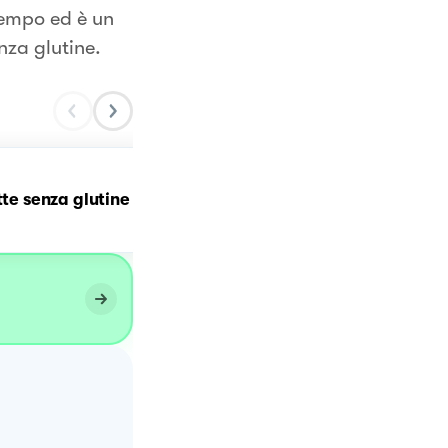
tempo ed è un
nza glutine.
Brownie vegan senza
tte senza glutine
glutine e senza cottura