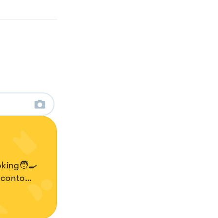
king🧑‍🍳
cconto