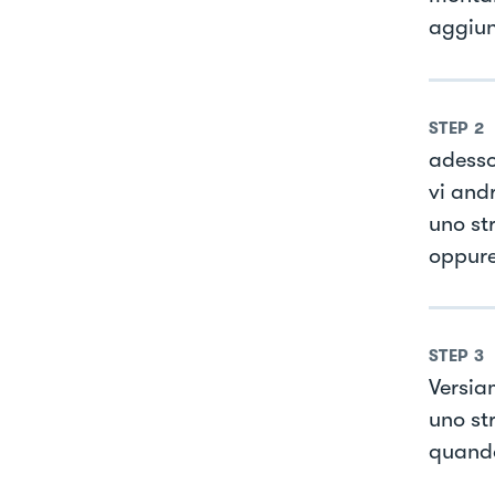
aggiun
STEP
2
adesso
vi and
uno st
oppure
STEP
3
Versia
uno st
quando