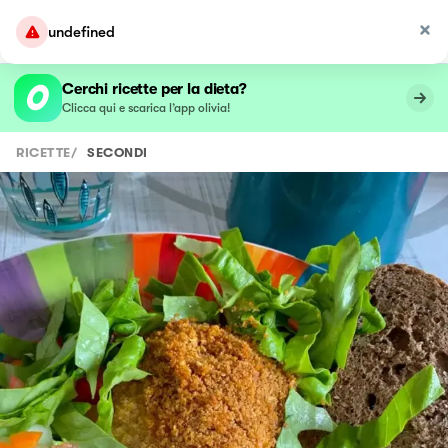
undefined
Cerchi ricette per la dieta?
Clicca qui e scarica l’app olivia!
RICETTE
/
SECONDI