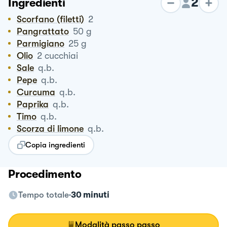
2
Ingredienti
Scorfano (filetti)
2
Pangrattato
50
g
Parmigiano
25
g
Olio
2
cucchiai
Sale
q.b.
Pepe
q.b.
Curcuma
q.b.
Paprika
q.b.
Timo
q.b.
Scorza di limone
q.b.
Copia ingredienti
Procedimento
Tempo totale
30 minuti
Modalità passo passo