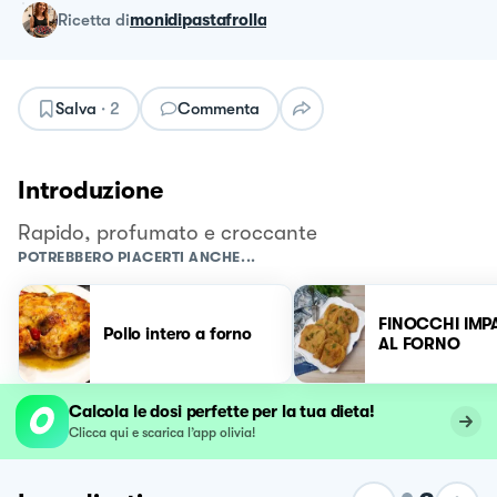
ricetta
di
monidipastafrolla
Salva
·
2
Commenta
Introduzione
Rapido, profumato e croccante
POTREBBERO PIACERTI ANCHE...
FINOCCHI IMP
Pollo intero a forno
AL FORNO
Calcola le dosi perfette per la tua dieta!
Clicca qui e scarica l’app olivia!