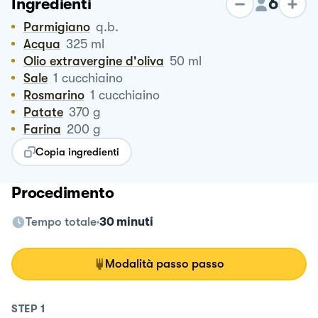
6
Ingredienti
Parmigiano
q.b.
Acqua
325
ml
Olio extravergine d'oliva
50
ml
Sale
1
cucchiaino
Rosmarino
1
cucchiaino
Patate
370
g
Farina
200
g
Copia ingredienti
Procedimento
Tempo totale
30 minuti
Modalità passo passo
STEP
1