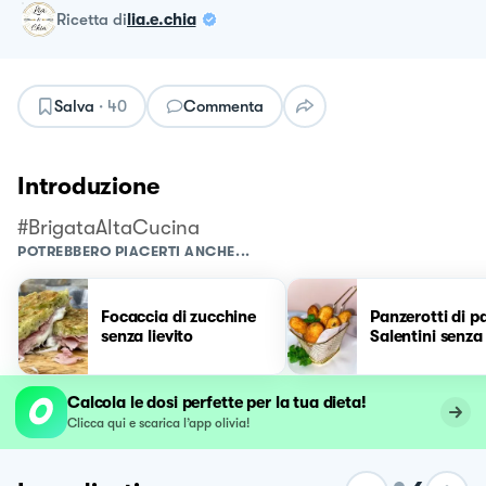
ricetta
di
lia.e.chia
Salva
·
40
Commenta
Introduzione
#BrigataAltaCucina
POTREBBERO PIACERTI ANCHE...
Focaccia di zucchine
Panzerotti di p
senza lievito
Salentini senza
Calcola le dosi perfette per la tua dieta!
Clicca qui e scarica l’app olivia!