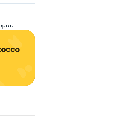
opra.
tocco 