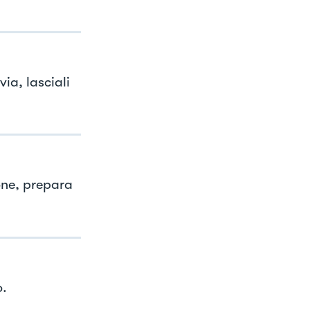
via, lasciali
ione, prepara
o.