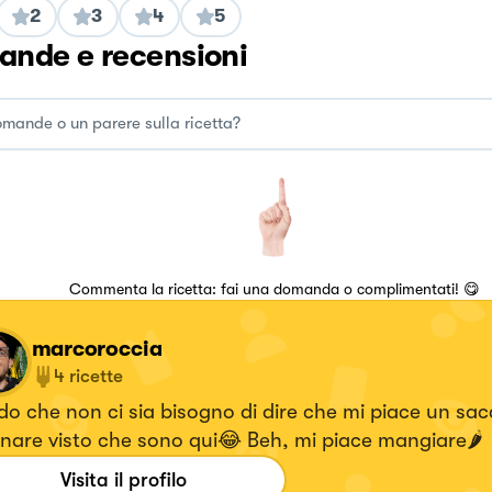
2
3
4
5
nde e recensioni
Commenta la ricetta: fai una domanda o complimentati! 😋
marcoroccia
4
ricette
o che non ci sia bisogno di dire che mi piace un sa
nare visto che sono qui😂 Beh, mi piace mangiare🌶
Visita il profilo