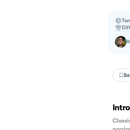
Tem
Dif
Sa
Intr
Classi
porzio