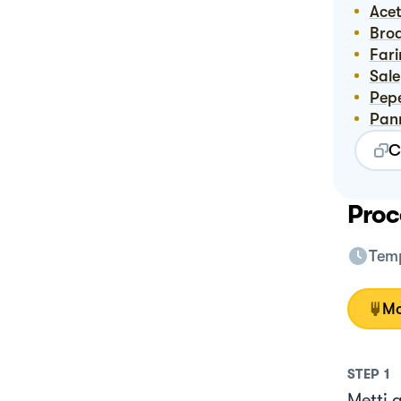
Ac
Bro
Far
Sale
Pep
Pa
C
Proc
Temp
Mo
STEP
1
Metti a