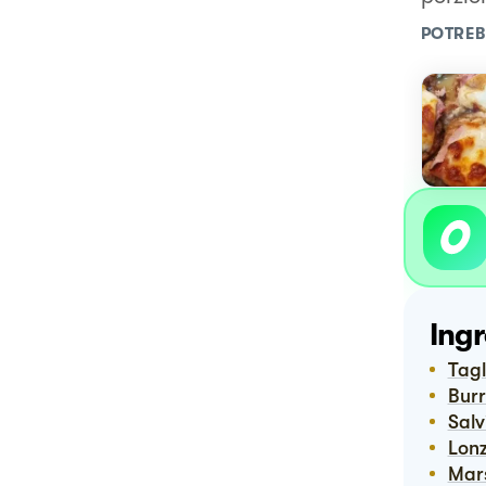
POTREB
Ingr
Tag
Bur
Sal
Lon
Ma