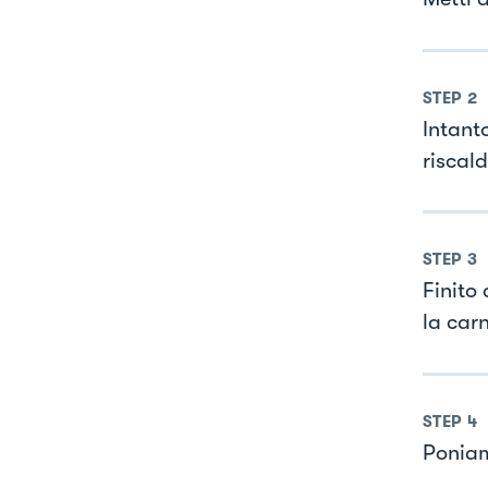
STEP
2
Intanto
riscald
STEP
3
Finito 
la car
STEP
4
Poniam