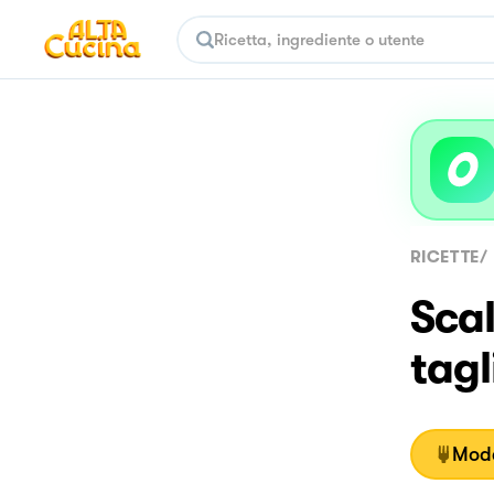
RICETTE
/
Sca
tagl
Moda