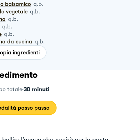
eto balsamico
q.b.
do vegetale
q.b.
ina
q.b.
q.b.
e
q.b.
nna da cucina
q.b.
opia ingredienti
edimento
30 minuti
o totale
dalità passo passo
 bollire l’acqua che servirà per la pasta.