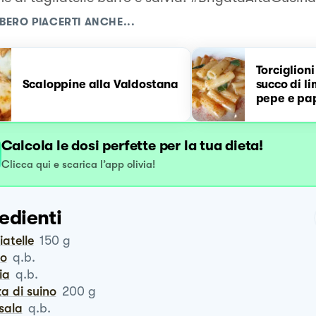
BERO PIACERTI ANCHE...
Torciglioni
Scaloppine alla Valdostana
succo di li
pepe e pa
Calcola le dosi perfette per la tua dieta!
Clicca qui e scarica l’app olivia!
edienti
liatelle
150
g
ro
q.b.
via
q.b.
za di suino
200
g
rsala
q.b.