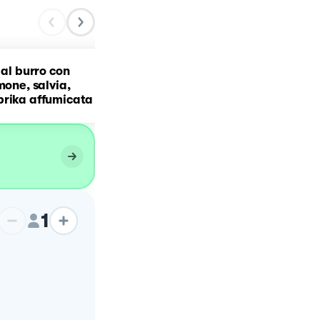
 al burro con
Pappardelle al burro
mone, salvia,
aromatizzato alle noccio
prika affumicata
tostate e salvia
1