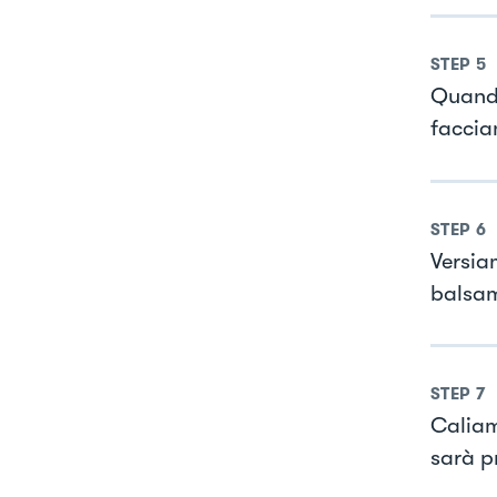
STEP
5
Quando 
faccia
STEP
6
Versia
balsam
STEP
7
Caliam
sarà p