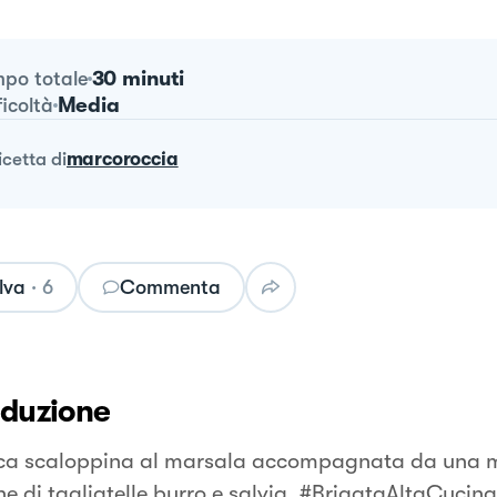
30 minuti
po totale
Media
ficoltà
ricetta
di
marcoroccia
lva
·
6
Commenta
oduzione
ca scaloppina al marsala accompagnata da una 
ne di tagliatelle burro e salvia. #BrigataAltaCucina