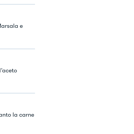
Marsala e
l’aceto
anto la carne