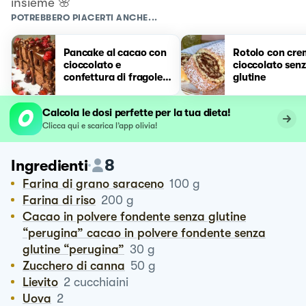
insieme 🌸
POTREBBERO PIACERTI ANCHE...
Pancake al cacao con
Rotolo con cre
cioccolato e
cioccolato sen
confettura di fragole
glutine
🍫🍓
Calcola le dosi perfette per la tua dieta!
Clicca qui e scarica l’app olivia!
8
Ingredienti
Farina di grano saraceno
100
g
Farina di riso
200
g
Cacao in polvere fondente senza glutine
“perugina” cacao in polvere fondente senza
glutine “perugina”
30
g
Zucchero di canna
50
g
Lievito
2
cucchiaini
Uova
2