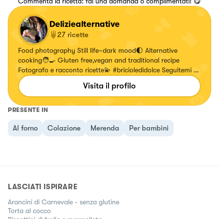
Commenta la ricetta: fai una domanda o complimentati! 😋
Deliziealternative
27
ricette
Food photography Still life~dark mood🌓 Alternative
cooking🧑‍🍳 Gluten free,vegan and traditional recipe
Fotografo e racconto ricette💫 #bricioledidolce Seguitemi su
👇🏻 Instagram @delizie_alternative
Visita il profilo
PRESENTE IN
Al forno
Colazione
Merenda
Per bambini
LASCIATI ISPIRARE
Arancini di Carnevale - senza glutine
Torta al cocco