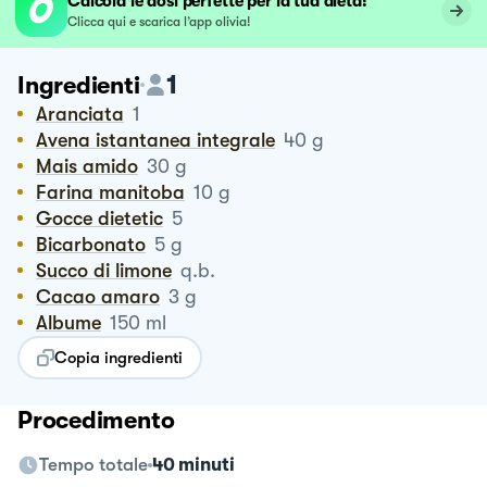
Calcola le dosi perfette per la tua dieta!
Clicca qui e scarica l’app olivia!
1
Ingredienti
Aranciata
1
Avena istantanea integrale
40
g
Mais amido
30
g
Farina manitoba
10
g
Gocce dietetic
5
Bicarbonato
5
g
Succo di limone
q.b.
Cacao amaro
3
g
Albume
150
ml
Copia ingredienti
Procedimento
Tempo totale
40 minuti