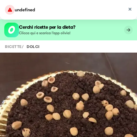
undefined
Cerchi ricette per la dieta?
Clicca qui e scarica l’app olivia!
RICETTE
/
DOLCI