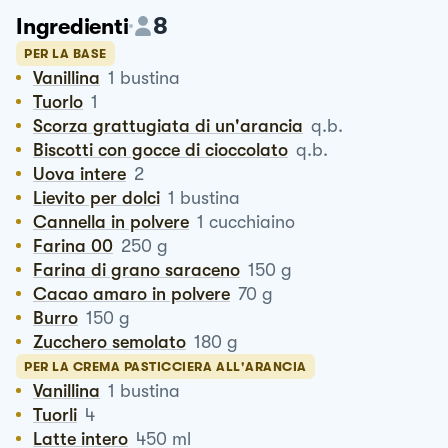
8
Ingredienti
PER LA BASE
Vanillina
1
bustina
Tuorlo
1
Scorza grattugiata di un'arancia
q.b.
Biscotti con gocce di cioccolato
q.b.
Uova intere
2
Lievito per dolci
1
bustina
Cannella in polvere
1
cucchiaino
Farina 00
250
g
Farina di grano saraceno
150
g
Cacao amaro in polvere
70
g
Burro
150
g
Zucchero semolato
180
g
PER LA CREMA PASTICCIERA ALL'ARANCIA
Vanillina
1
bustina
Tuorli
4
Latte intero
450
ml