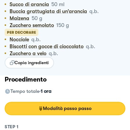
Succo di arancia
50
ml
Buccia grattugiata di un’arancia
q.b.
Maizena
50
g
Zucchero semolato
150
g
PER DECORARE
Nocciole
q.b.
Biscotti con gocce di cioccolato
q.b.
Zucchero a velo
q.b.
Copia ingredienti
Procedimento
Tempo totale
1 ora
Modalità passo passo
STEP
1