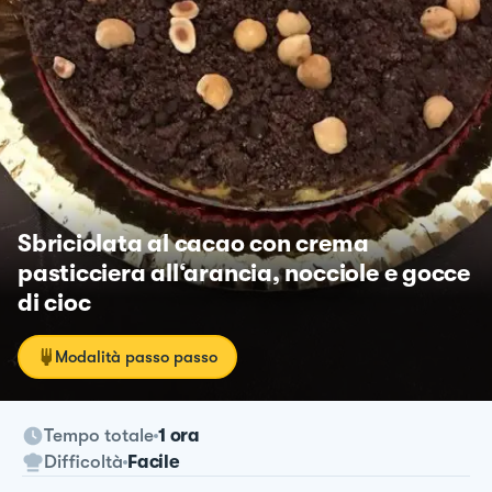
Sbriciolata al cacao con crema
pasticciera all‘arancia, nocciole e gocce
di cioc
Modalità passo passo
Tempo totale
1 ora
Difficoltà
Facile