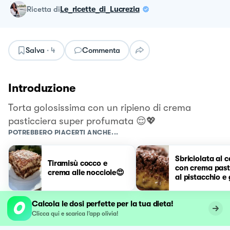
ricetta
di
Le_ricette_di_Lucrezia
Salva
·
4
Commenta
Introduzione
Torta golosissima con un ripieno di crema
pasticciera super profumata 😌💖
POTREBBERO PIACERTI ANCHE...
Sbriciolata al 
Tiramisù cocco e
con crema past
crema alle nocciole😍
al pistacchio e
di cioccolato
Calcola le dosi perfette per la tua dieta!
Clicca qui e scarica l’app olivia!