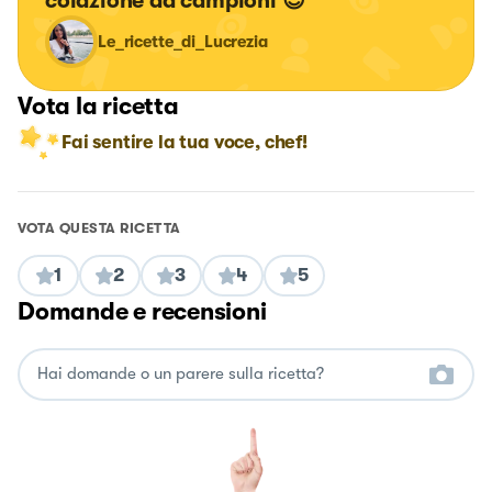
colazione da campioni 😎
Le_ricette_di_Lucrezia
Vota la ricetta
Fai sentire la tua voce, chef!
VOTA QUESTA RICETTA
1
2
3
4
5
Domande e recensioni