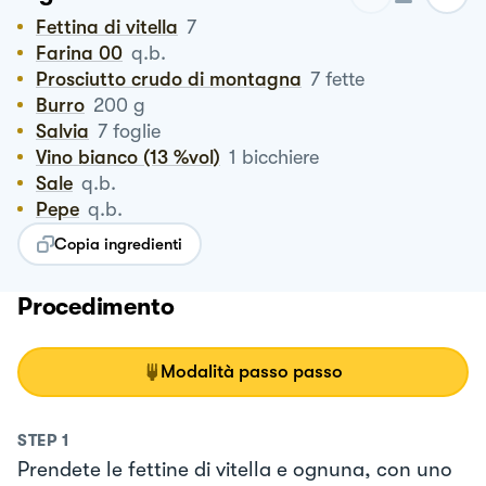
Fettina di vitella
7
Farina 00
q.b.
Prosciutto crudo di montagna
7
fette
Burro
200
g
Salvia
7
foglie
Vino bianco (13 %vol)
1
bicchiere
Sale
q.b.
Pepe
q.b.
Copia ingredienti
Procedimento
Modalità passo passo
STEP
1
Prendete le fettine di vitella e ognuna, con uno