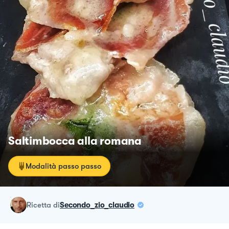
Saltimbocca alla romana
Modalità passo passo
ricetta
di
Secondo_zio_claudio