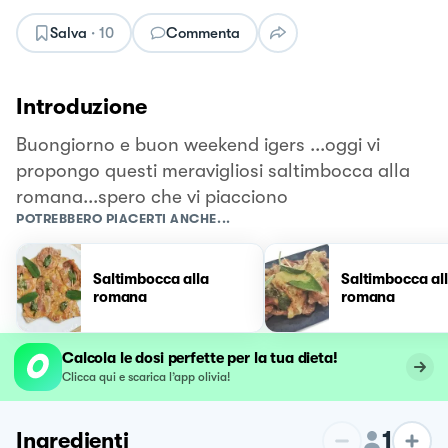
Salva
·
10
Commenta
Introduzione
Buongiorno e buon weekend igers ...oggi vi
propongo questi meravigliosi saltimbocca alla
romana...spero che vi piacciono
POTREBBERO PIACERTI ANCHE...
Saltimbocca alla
Saltimbocca al
romana
romana
Calcola le dosi perfette per la tua dieta!
Clicca qui e scarica l’app olivia!
1
Ingredienti