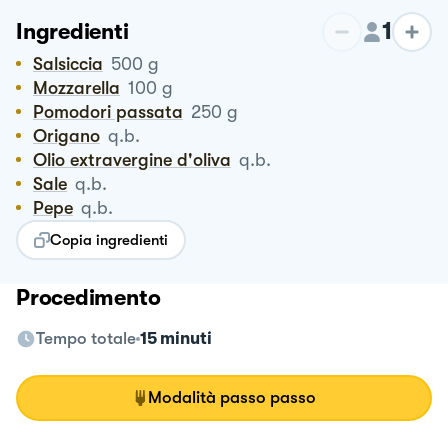
1
Ingredienti
Salsiccia
500
g
Mozzarella
100
g
Pomodori passata
250
g
Origano
q.b.
Olio extravergine d'oliva
q.b.
Sale
q.b.
Pepe
q.b.
Copia ingredienti
Procedimento
Tempo totale
15 minuti
Modalità passo passo