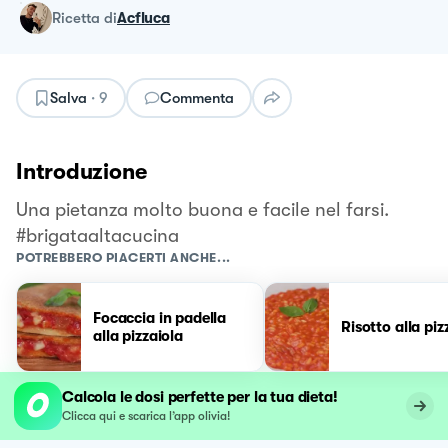
ricetta
di
Acfluca
Salva
·
9
Commenta
Introduzione
Una pietanza molto buona e facile nel farsi.
#brigataaltacucina
POTREBBERO PIACERTI ANCHE...
Focaccia in padella
Risotto alla piz
alla pizzaiola
Calcola le dosi perfette per la tua dieta!
Clicca qui e scarica l’app olivia!