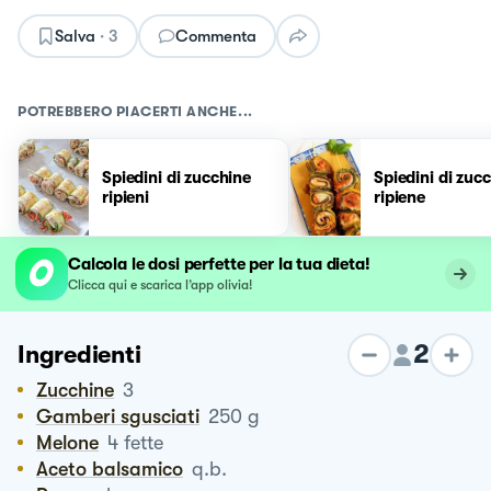
Salva
·
3
Commenta
POTREBBERO PIACERTI ANCHE...
Spiedini di zucchine
Spiedini di zuc
ripieni
ripiene
Calcola le dosi perfette per la tua dieta!
Clicca qui e scarica l’app olivia!
2
Ingredienti
Zucchine
3
Gamberi sgusciati
250
g
Melone
4
fette
Aceto balsamico
q.b.