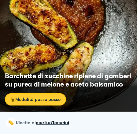
Barchette di zucchine ripiene di gamberi
su purea di melone e aceto balsamico
Modalità passo passo
ricetta
di
marika75marini