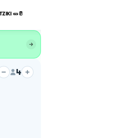
Polpo alla galiziana & sa
ZIKI 🥒🥛
aioli
4