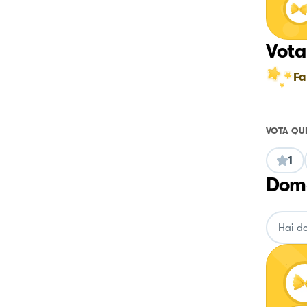
Vota
Fa
VOTA QU
1
Doma