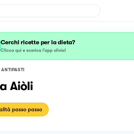
Cerchi ricette per la dieta?
Clicca qui e scarica l’app olivia!
ANTIPASTI
a Aiòli
lità passo passo