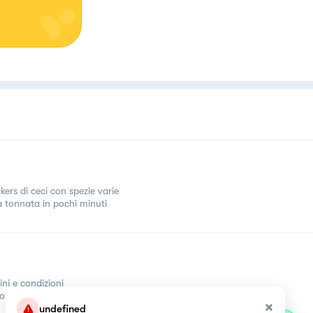
kers di ceci con spezie varie
a tonnata in pochi minuti
ini e condizioni
come
undefined