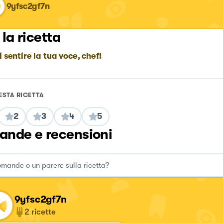
9yfsc2gf7n
 la ricetta
i sentire la tua voce, chef!
ESTA RICETTA
2
3
4
5
nde e recensioni
9yfsc2gf7n
2
ricette