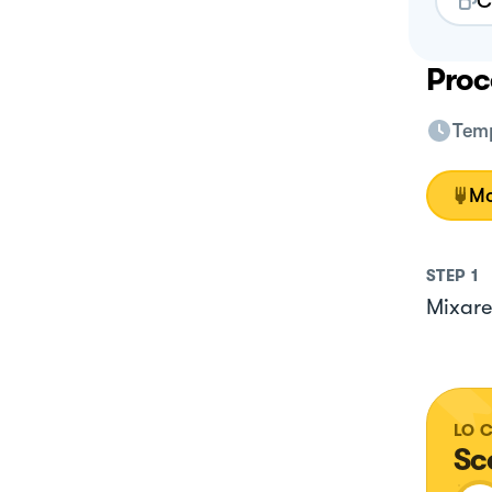
C
Proc
Temp
Mo
STEP
1
Mixare
LO 
Sc