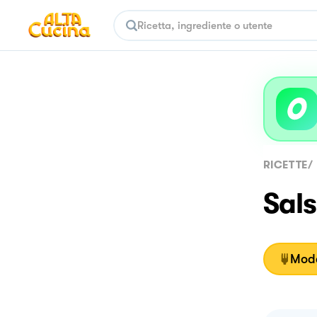
RICETTE
/
Sals
Moda