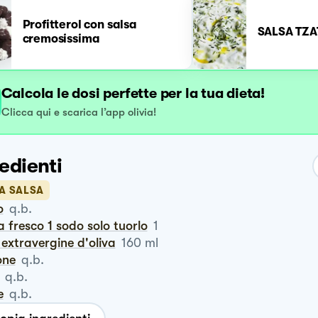
Profitterol con salsa
SALSA TZAT
cremosissima
Calcola le dosi perfette per la tua dieta!
Clicca qui e scarica l’app olivia!
edienti
A SALSA
o
q.b.
a fresco 1 sodo solo tuorlo
1
io extravergine d'oliva
160
ml
one
q.b.
q.b.
e
q.b.