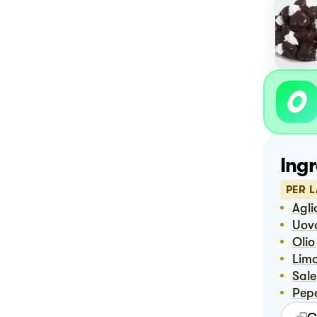
Ingr
PER L
Agli
Uov
Ol
Lim
Sale
Pep