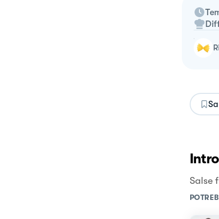
Tem
Dif
Sa
Intr
Salse 
POTREB