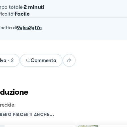
2 minuti
po totale
Facile
ficoltà
ricetta
di
9yfsc2gf7n
lva
·
2
Commenta
oduzione
fredde
BERO PIACERTI ANCHE...