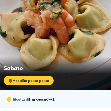
Sabato
Modalità passo passo
ricetta
di
francesca6472