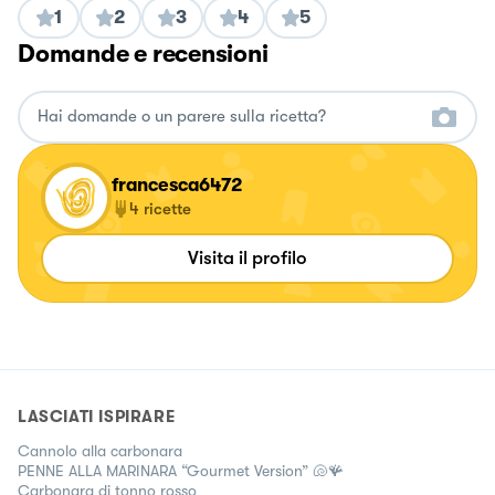
1
2
3
4
5
Domande e recensioni
francesca6472
4
ricette
Visita il profilo
LASCIATI ISPIRARE
Cannolo alla carbonara
PENNE ALLA MARINARA “Gourmet Version” 🐚🪸
Carbonara di tonno rosso