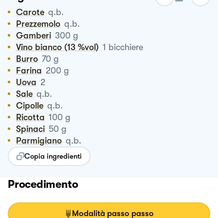
Carote
q.b.
Prezzemolo
q.b.
Gamberi
300
g
Vino bianco (13 %vol)
1
bicchiere
Burro
70
g
Farina
200
g
Uova
2
Sale
q.b.
Cipolle
q.b.
Ricotta
100
g
Spinaci
50
g
Parmigiano
q.b.
Copia ingredienti
Procedimento
Modalità passo passo