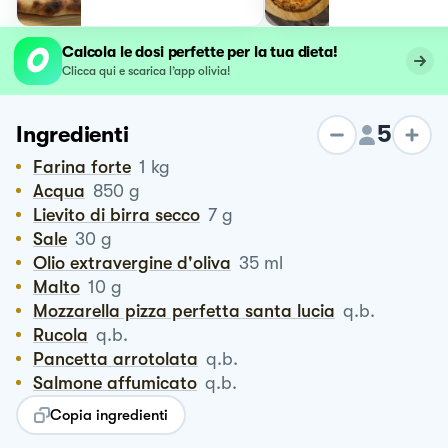
Calcola le dosi perfette per la tua dieta!
Clicca qui e scarica l’app olivia!
5
Ingredienti
Farina forte
1
kg
Acqua
850
g
Lievito di birra secco
7
g
Sale
30
g
Olio extravergine d'oliva
35
ml
Malto
10
g
Mozzarella pizza perfetta santa lucia
q.b.
Rucola
q.b.
Pancetta arrotolata
q.b.
Salmone affumicato
q.b.
Copia ingredienti