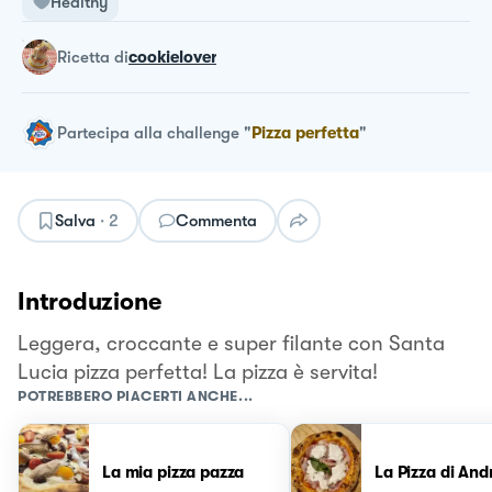
Healthy
ricetta
di
cookielover
Partecipa alla challenge
"
Pizza perfetta
"
Salva
·
2
Commenta
Introduzione
Leggera, croccante e super filante con Santa
Lucia pizza perfetta! La pizza è servita!
POTREBBERO PIACERTI ANCHE...
La mia pizza pazza
La Pizza di And