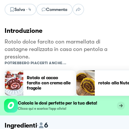
Salva
·
4
Commenta
Introduzione
Rotolo dolce farcito con marmellata di
castagne realizzata in casa con pentola a
pressione.
POTREBBERO PIACERTI ANCHE...
Rotolo al cacao
farcito con crema alle
rotolo alla Nute
fragole
Calcola le dosi perfette per la tua dieta!
Clicca qui e scarica l’app olivia!
6
Ingredienti