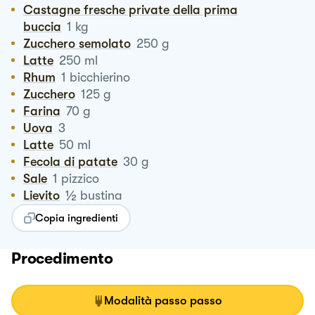
Castagne fresche private della prima
buccia
1
kg
Zucchero semolato
250
g
Latte
250
ml
Rhum
1
bicchierino
Zucchero
125
g
Farina
70
g
Uova
3
Latte
50
ml
Fecola di patate
30
g
Sale
1
pizzico
½
Lievito
bustina
Copia ingredienti
Procedimento
Modalità passo passo