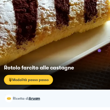
Rotolo farcito alle castagne
Modalità passo passo
ricetta
di
Aruam