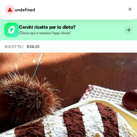
undefined
Cerchi ricette per la dieta?
Clicca qui e scarica l’app olivia!
RICETTE
/
DOLCI