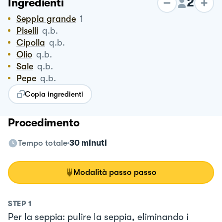
2
Ingredienti
Seppia grande
1
Piselli
q.b.
Cipolla
q.b.
Olio
q.b.
Sale
q.b.
Pepe
q.b.
Copia ingredienti
Procedimento
Tempo totale
30 minuti
Modalità passo passo
STEP
1
Per la seppia: pulire la seppia, eliminando i