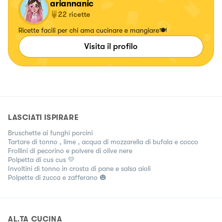
ariannanic
22
ricette
Ricette facili per chi ama cucinare e mangiare🍽️
Visita il profilo
LASCIATI ISPIRARE
Bruschette ai funghi porcini
Tartare di tonno , lime , acqua di mozzarella di bufala e cocco
Frollini di pecorino e polvere di olive nere
Polpetta di cus cus 💛
Involtini di tonno in crosta di pane e salsa aioli
Polpette di zucca e zafferano 🎃
AL.TA CUCINA