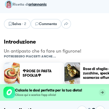
ricetta
di
ariannanic
Salva
·
2
Commenta
Introduzione
Un antipasto che fa fare un figurone!
POTREBBERO PIACERTI ANCHE...
Rose di sfoglia
🌹ROSE DI PASTA
zucchine, spec
SFOGLIA🌹
scamorza affu
#NataleAltaCu
Calcola le dosi perfette per la tua dieta!
Clicca qui e scarica l’app olivia!