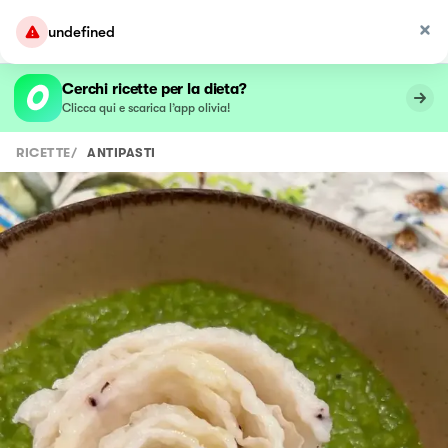
undefined
Cerchi ricette per la dieta?
Clicca qui e scarica l’app olivia!
RICETTE
/
ANTIPASTI